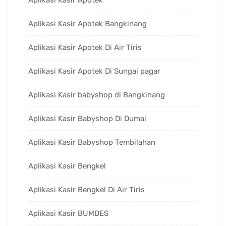
Aplikasi Kasir Apotek
Aplikasi Kasir Apotek Bangkinang
Aplikasi Kasir Apotek Di Air Tiris
Aplikasi Kasir Apotek Di Sungai pagar
Aplikasi Kasir babyshop di Bangkinang
Aplikasi Kasir Babyshop Di Dumai
Aplikasi Kasir Babyshop Tembilahan
Aplikasi Kasir Bengkel
Aplikasi Kasir Bengkel Di Air Tiris
Aplikasi Kasir BUMDES