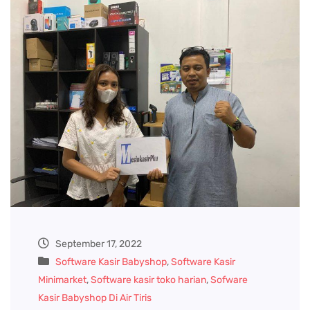
September 17, 2022
Software Kasir Babyshop
,
Software Kasir
Minimarket
,
Software kasir toko harian
,
Sofware
Kasir Babyshop Di Air Tiris