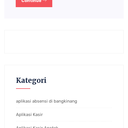
Continue
Kategori
aplikasi absensi di bangkinang
Aplikasi Kasir