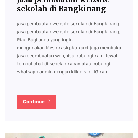
sekolah di Bangkinang
jasa pembautan website sekolah di Bangkinang
jasa pembautan website sekolah di Bangkinang,
Riau Bagi anda yang ingin
mengunakan Mesinkasirpku kami juga membuka
jasa oeombuatan web,bisa hubungi kami lewat
tombol chat di sebelah kanan atau hubungi
whatsapp admin dengan klik disini IG kami…
Continue