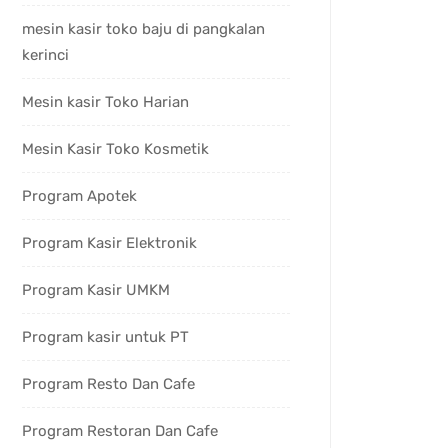
mesin kasir toko baju di pangkalan
kerinci
Mesin kasir Toko Harian
Mesin Kasir Toko Kosmetik
Program Apotek
Program Kasir Elektronik
Program Kasir UMKM
Program kasir untuk PT
Program Resto Dan Cafe
Program Restoran Dan Cafe