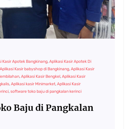
si Kasir Apotek Bangkinang
,
Aplikasi Kasir Apotek Di
Aplikasi Kasir babyshop di Bangkinang
,
Aplikasi Kasir
 Tembilahan
,
Aplikasi Kasir Bengkel
,
Aplikasi Kasir
gkalis
,
Aplikasi kasir Minimarket
,
Aplikasi Kasir
rinci
,
software toko baju di pangkalan kerinci
oko Baju di Pangkalan