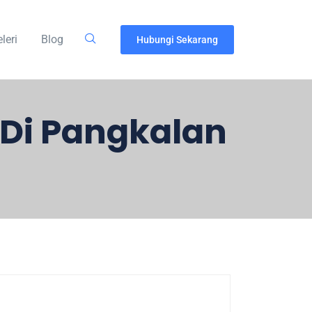
leri
Blog
Hubungi Sekarang
 Di Pangkalan