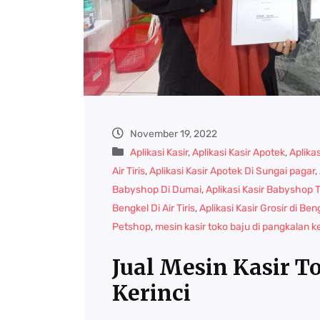
November 19, 2022
Aplikasi Kasir
,
Aplikasi Kasir Apotek
,
Aplika
Air Tiris
,
Aplikasi Kasir Apotek Di Sungai pagar
,
Babyshop Di Dumai
,
Aplikasi Kasir Babyshop
Bengkel Di Air Tiris
,
Aplikasi Kasir Grosir di Ben
Petshop
,
mesin kasir toko baju di pangkalan ke
Jual Mesin Kasir T
Kerinci