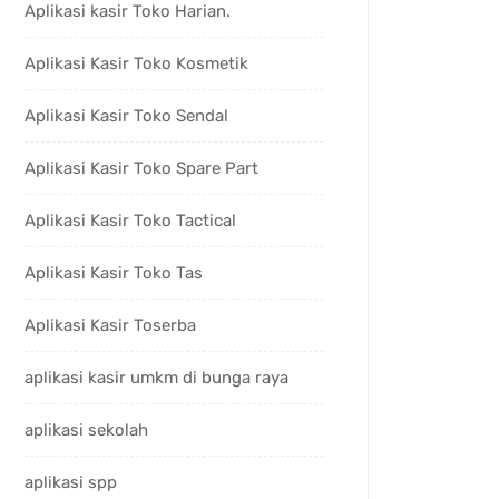
Aplikasi kasir Toko Harian.
Aplikasi Kasir Toko Kosmetik
Aplikasi Kasir Toko Sendal
Aplikasi Kasir Toko Spare Part
Aplikasi Kasir Toko Tactical
Aplikasi Kasir Toko Tas
Aplikasi Kasir Toserba
aplikasi kasir umkm di bunga raya
aplikasi sekolah
aplikasi spp