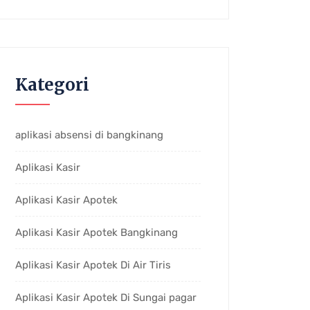
Kategori
aplikasi absensi di bangkinang
Aplikasi Kasir
Aplikasi Kasir Apotek
Aplikasi Kasir Apotek Bangkinang
Aplikasi Kasir Apotek Di Air Tiris
Aplikasi Kasir Apotek Di Sungai pagar