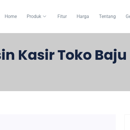
Home
Produk
Fitur
Harga
Tentang
Ge
in Kasir Toko Baju