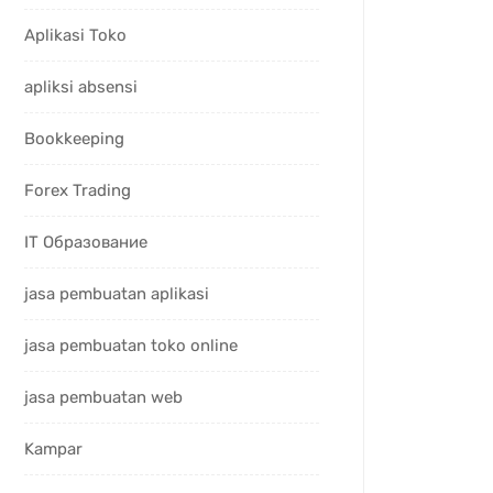
Aplikasi Toko
apliksi absensi
Bookkeeping
Forex Trading
IT Образование
jasa pembuatan aplikasi
jasa pembuatan toko online
jasa pembuatan web
Kampar