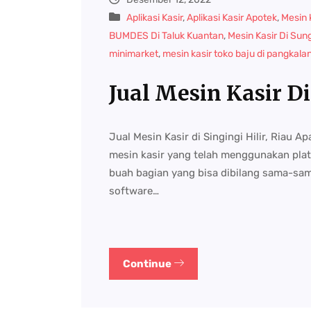
Aplikasi Kasir
,
Aplikasi Kasir Apotek
,
Mesin 
BUMDES Di Taluk Kuantan
,
Mesin Kasir Di Sun
minimarket
,
mesin kasir toko baju di pangkalan
Jual Mesin Kasir Di
Jual Mesin Kasir di Singingi Hilir, Riau A
mesin kasir yang telah menggunakan plat
buah bagian yang bisa dibilang sama-sam
software…
Continue