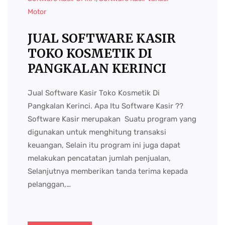
Motor
JUAL SOFTWARE KASIR
TOKO KOSMETIK DI
PANGKALAN KERINCI
Jual Software Kasir Toko Kosmetik Di
Pangkalan Kerinci. Apa Itu Software Kasir ??
Software Kasir merupakan Suatu program yang
digunakan untuk menghitung transaksi
keuangan, Selain itu program ini juga dapat
melakukan pencatatan jumlah penjualan,
Selanjutnya memberikan tanda terima kepada
pelanggan,…