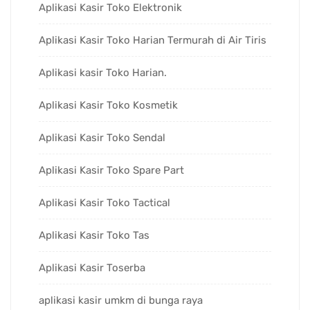
Aplikasi Kasir Toko Elektronik
Aplikasi Kasir Toko Harian Termurah di Air Tiris
Aplikasi kasir Toko Harian.
Aplikasi Kasir Toko Kosmetik
Aplikasi Kasir Toko Sendal
Aplikasi Kasir Toko Spare Part
Aplikasi Kasir Toko Tactical
Aplikasi Kasir Toko Tas
Aplikasi Kasir Toserba
aplikasi kasir umkm di bunga raya