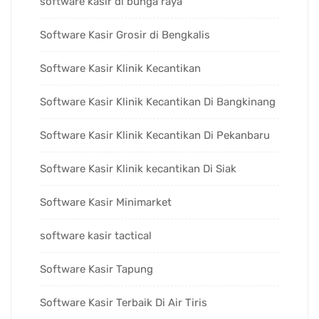
software kasir di bunga raya
Software Kasir Grosir di Bengkalis
Software Kasir Klinik Kecantikan
Software Kasir Klinik Kecantikan Di Bangkinang
Software Kasir Klinik Kecantikan Di Pekanbaru
Software Kasir Klinik kecantikan Di Siak
Software Kasir Minimarket
software kasir tactical
Software Kasir Tapung
Software Kasir Terbaik Di Air Tiris