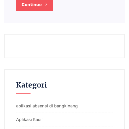
Continue
Kategori
aplikasi absensi di bangkinang
Aplikasi Kasir