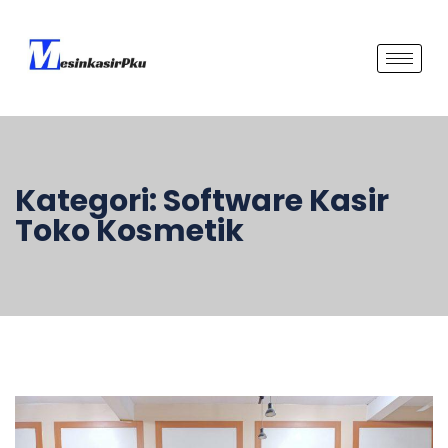
Kategori:
Software Kasir
Toko Kosmetik