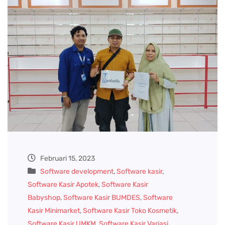
Februari 15, 2023
Software development
,
Software kasir
,
Software Kasir Apotek
,
Software Kasir
Babyshop
,
Software Kasir BUMDES
,
Software
Kasir Minimarket
,
Software Kasir Toko Kosmetik
,
Software Kasir UMKM
,
Software Kasir Variasi