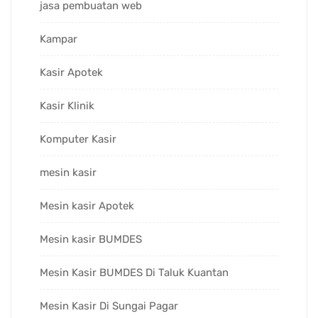
jasa pembuatan web
Kampar
Kasir Apotek
Kasir Klinik
Komputer Kasir
mesin kasir
Mesin kasir Apotek
Mesin kasir BUMDES
Mesin Kasir BUMDES Di Taluk Kuantan
Mesin Kasir Di Sungai Pagar