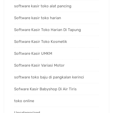
software kasir toko alat pancing
Software kasir toko harian
Software Kasir Toko Harian Di Tapung
Software Kasir Toko Kosmetik
Software Kasir UMKM
Software Kasir Variasi Motor
software toko baju di pangkalan kerinci
Sofware Kasir Babyshop Di Air Tiris
toko online
Uncategorized