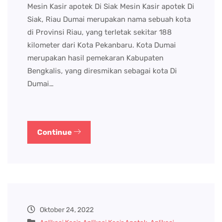
Mesin Kasir apotek Di Siak Mesin Kasir apotek Di
Siak, Riau Dumai merupakan nama sebuah kota
di Provinsi Riau, yang terletak sekitar 188
kilometer dari Kota Pekanbaru. Kota Dumai
merupakan hasil pemekaran Kabupaten
Bengkalis, yang diresmikan sebagai kota Di
Dumai…
Continue
Oktober 24, 2022