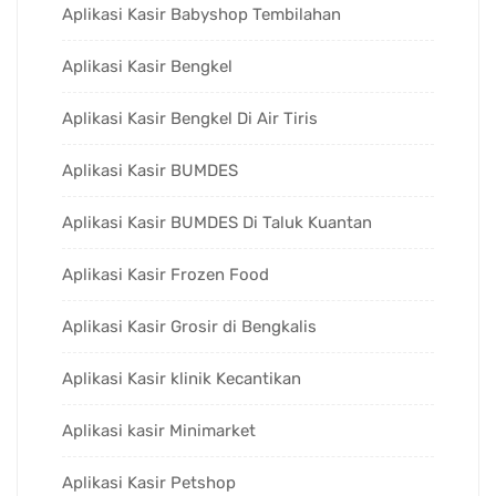
Aplikasi Kasir Babyshop Tembilahan
Aplikasi Kasir Bengkel
Aplikasi Kasir Bengkel Di Air Tiris
Aplikasi Kasir BUMDES
Aplikasi Kasir BUMDES Di Taluk Kuantan
Aplikasi Kasir Frozen Food
Aplikasi Kasir Grosir di Bengkalis
Aplikasi Kasir klinik Kecantikan
Aplikasi kasir Minimarket
Aplikasi Kasir Petshop