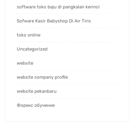
software toko baju di pangkalan kerinci
Sofware Kasir Babyshop Di Air Tiris
toko online
Uncategorized
website
website company profile
website pekanbaru
Форекс обучение