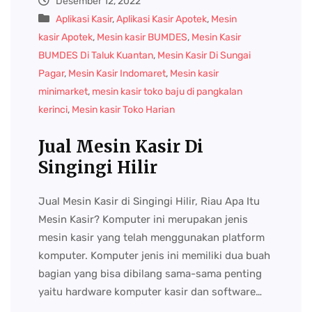
Desember 12, 2022
Aplikasi Kasir
,
Aplikasi Kasir Apotek
,
Mesin
kasir Apotek
,
Mesin kasir BUMDES
,
Mesin Kasir
BUMDES Di Taluk Kuantan
,
Mesin Kasir Di Sungai
Pagar
,
Mesin Kasir Indomaret
,
Mesin kasir
minimarket
,
mesin kasir toko baju di pangkalan
kerinci
,
Mesin kasir Toko Harian
Jual Mesin Kasir Di
Singingi Hilir
Jual Mesin Kasir di Singingi Hilir, Riau Apa Itu
Mesin Kasir? Komputer ini merupakan jenis
mesin kasir yang telah menggunakan platform
komputer. Komputer jenis ini memiliki dua buah
bagian yang bisa dibilang sama-sama penting
yaitu hardware komputer kasir dan software…