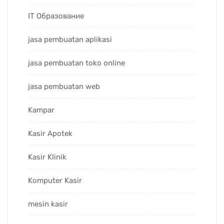
IT Образование
jasa pembuatan aplikasi
jasa pembuatan toko online
jasa pembuatan web
Kampar
Kasir Apotek
Kasir Klinik
Komputer Kasir
mesin kasir