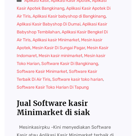
Aplikasi Kasir
,
Aplikasi Kasir Apotek
,
Aplikasi
Kasir Apotek Bangkinang
,
Aplikasi Kasir Apotek Di
Air Tiris
,
Aplikasi Kasir babyshop di Bangkinang
,
Aplikasi Kasir Babyshop Di Dumai
,
Aplikasi Kasir
Babyshop Tembilahan
,
Aplikasi Kasir Bengkel Di
Air Tiris
,
Aplikasi kasir Minimarket
,
Mesin kasir
Apotek
,
Mesin Kasir Di Sungai Pagar
,
Mesin Kasir
Indomaret
,
Mesin kasir minimarket
,
Mesin kasir
Toko Harian
,
Software Kasir Di Bangkinang
,
Software Kasir Minimarket
,
Software Kasir
Terbaik Di Air Tiris
,
Software kasir toko harian
,
Software Kasir Toko Harian Di Tapung
Jual Software kasir
Minimarket di siak
Mesinkasirpku -Kini menyediakan Software
Kasir atau Aplikasi Kasir Minimarket terbaik di