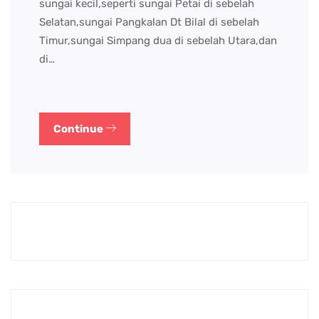
sungai kecil,seperti sungai Petai di sebelah
Selatan,sungai Pangkalan Dt Bilal di sebelah
Timur,sungai Simpang dua di sebelah Utara,dan
di…
Continue