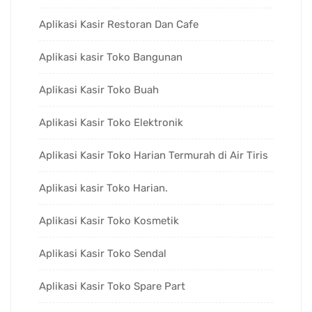
Aplikasi Kasir Restoran Dan Cafe
Aplikasi kasir Toko Bangunan
Aplikasi Kasir Toko Buah
Aplikasi Kasir Toko Elektronik
Aplikasi Kasir Toko Harian Termurah di Air Tiris
Aplikasi kasir Toko Harian.
Aplikasi Kasir Toko Kosmetik
Aplikasi Kasir Toko Sendal
Aplikasi Kasir Toko Spare Part