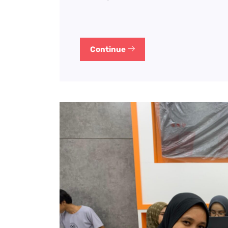
Continue