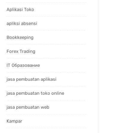
Aplikasi Toko
apliksi absensi
Bookkeeping
Forex Trading
IT Образование
jasa pembuatan aplikasi
jasa pembuatan toko online
jasa pembuatan web
Kampar