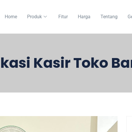
Home
Produk
Fitur
Harga
Tentang
Ge
ikasi Kasir Toko 