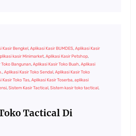
si Kasir Bengkel
,
Aplikasi Kasir BUMDES
,
Aplikasi Kasir
plikasi kasir Minimarket
,
Aplikasi Kasir Petshop
,
ir Toko Bangunan
,
Aplikasi Kasir Toko Buah
,
Aplikasi
n.
,
Aplikasi Kasir Toko Sendal
,
Aplikasi Kasir Toko
i Kasir Toko Tas
,
Aplikasi Kasir Toserba
,
aplikasi
ensi
,
Sistem Kasir Tactical
,
Sistem kasir toko tactical
,
 Toko Tactical Di