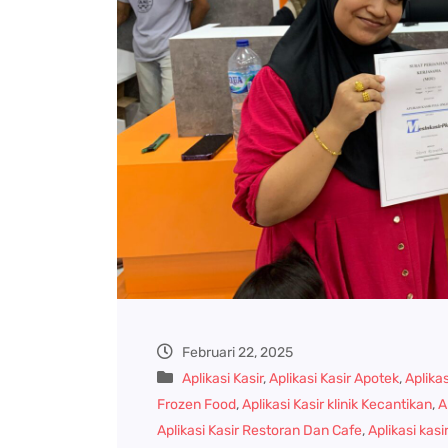
Februari 22, 2025
Aplikasi Kasir
,
Aplikasi Kasir Apotek
,
Aplika
Frozen Food
,
Aplikasi Kasir klinik Kecantikan
,
A
Aplikasi Kasir Restoran Dan Cafe
,
Aplikasi kas