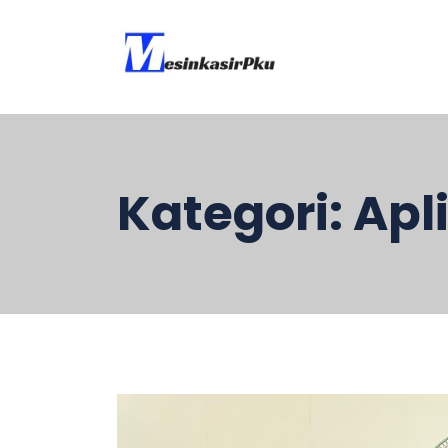
Kategori:
Apl