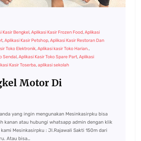
si Kasir Bengkel
,
Aplikasi Kasir Frozen Food
,
Aplikasi
et
,
Aplikasi Kasir Petshop
,
Aplikasi Kasir Restoran Dan
sir Toko Elektronik
,
Aplikasi kasir Toko Harian.
,
ko Sendal
,
Aplikasi Kasir Toko Spare Part
,
Aplikasi
ikasi Kasir Toserba
,
aplikasi sekolah
gkel Motor Di
i anda yang ingin mengunakan Mesinkasirpku bisa
ah kanan atau hubungi whatsapp admin dengan klik
 kami Mesinkasirpku : Jl.Rajawali Sakti 150m dari
u. Atau bisa…