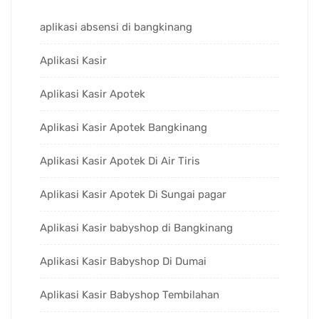
aplikasi absensi di bangkinang
Aplikasi Kasir
Aplikasi Kasir Apotek
Aplikasi Kasir Apotek Bangkinang
Aplikasi Kasir Apotek Di Air Tiris
Aplikasi Kasir Apotek Di Sungai pagar
Aplikasi Kasir babyshop di Bangkinang
Aplikasi Kasir Babyshop Di Dumai
Aplikasi Kasir Babyshop Tembilahan