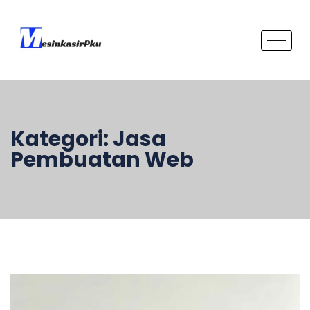
Kategori:
Jasa
Pembuatan Web