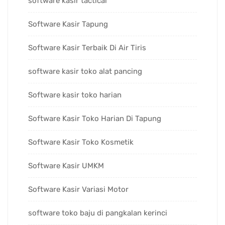
software kasir tactical
Software Kasir Tapung
Software Kasir Terbaik Di Air Tiris
software kasir toko alat pancing
Software kasir toko harian
Software Kasir Toko Harian Di Tapung
Software Kasir Toko Kosmetik
Software Kasir UMKM
Software Kasir Variasi Motor
software toko baju di pangkalan kerinci