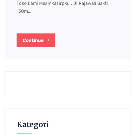
Toko kami Mesinkasirpku : Jl.Rajawali Sakti
150m…
Continue
Kategori