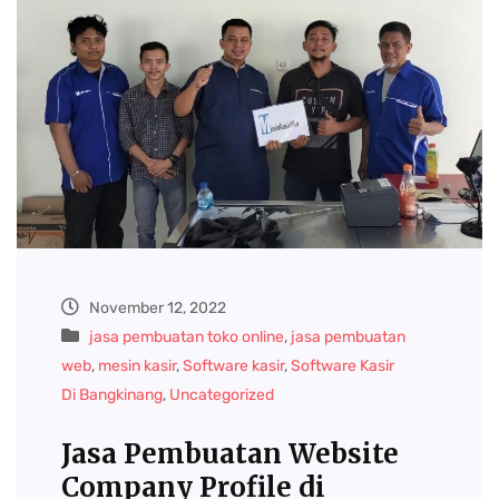
November 12, 2022
jasa pembuatan toko online
,
jasa pembuatan
web
,
mesin kasir
,
Software kasir
,
Software Kasir
Di Bangkinang
,
Uncategorized
Jasa Pembuatan Website
Company Profile di