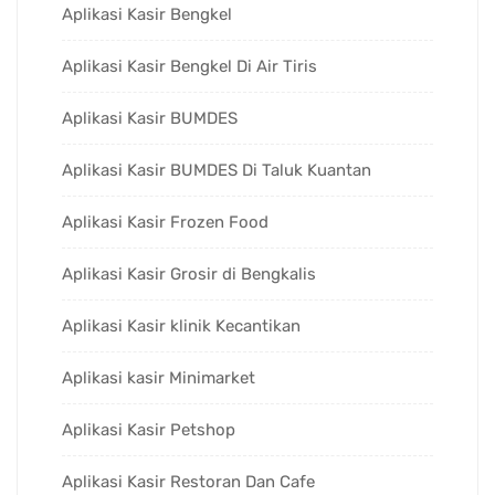
Aplikasi Kasir Bengkel
Aplikasi Kasir Bengkel Di Air Tiris
Aplikasi Kasir BUMDES
Aplikasi Kasir BUMDES Di Taluk Kuantan
Aplikasi Kasir Frozen Food
Aplikasi Kasir Grosir di Bengkalis
Aplikasi Kasir klinik Kecantikan
Aplikasi kasir Minimarket
Aplikasi Kasir Petshop
Aplikasi Kasir Restoran Dan Cafe