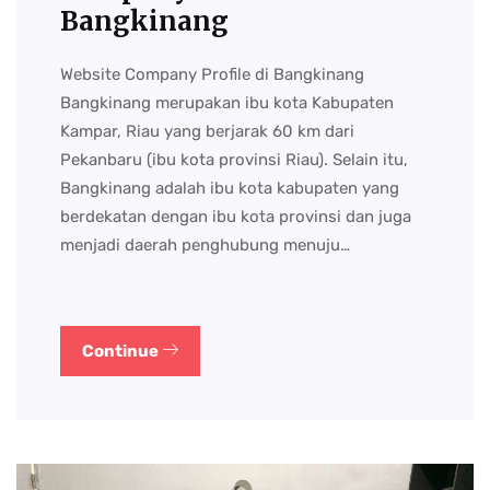
Bangkinang
Website Company Profile di Bangkinang
Bangkinang merupakan ibu kota Kabupaten
Kampar, Riau yang berjarak 60 km dari
Pekanbaru (ibu kota provinsi Riau). Selain itu,
Bangkinang adalah ibu kota kabupaten yang
berdekatan dengan ibu kota provinsi dan juga
menjadi daerah penghubung menuju…
Continue