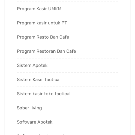
Program Kasir UMKM
Program kasir untuk PT
Program Resto Dan Cafe
Program Restoran Dan Cafe
Sistem Apotek
Sistem Kasir Tactical
Sistem kasir toko tactical
Sober living
Software Apotek