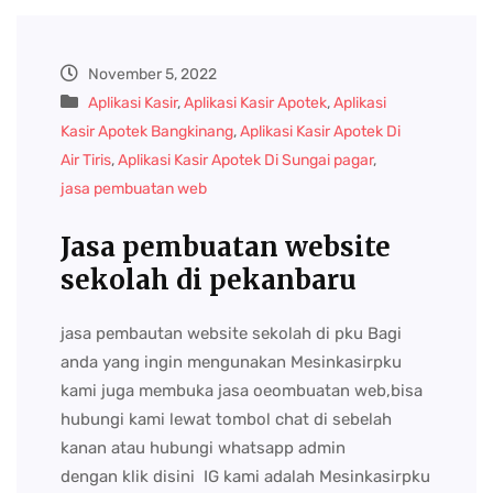
November 5, 2022
Aplikasi Kasir
,
Aplikasi Kasir Apotek
,
Aplikasi
Kasir Apotek Bangkinang
,
Aplikasi Kasir Apotek Di
Air Tiris
,
Aplikasi Kasir Apotek Di Sungai pagar
,
jasa pembuatan web
Jasa pembuatan website
sekolah di pekanbaru
jasa pembautan website sekolah di pku Bagi
anda yang ingin mengunakan Mesinkasirpku
kami juga membuka jasa oeombuatan web,bisa
hubungi kami lewat tombol chat di sebelah
kanan atau hubungi whatsapp admin
dengan klik disini IG kami adalah Mesinkasirpku