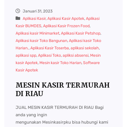
Januari 31, 2023
Aplikasi Kasir
,
Aplikasi Kasir Apotek
,
Aplikasi
Kasir BUMDES
,
Aplikasi Kasir Frozen Food
,
Aplikasi kasir Minimarket
,
Aplikasi Kasir Petshop
,
Aplikasi kasir Toko Bangunan
,
Aplikasi kasir Toko
Harian.
,
Aplikasi Kasir Toserba
,
aplikasi sekolah
,
aplikasi spp
,
Aplikasi Toko
,
apliksi absensi
,
Mesin
kasir Apotek
,
Mesin kasir Toko Harian
,
Software
Kasir Apotek
MESIN KASIR TERMURAH
DI RIAU
JUAL MESIN KASIR TERMURAH DI RIAU Bagi
anda yang ingin
mengunakan Mesinkasirpku bisa hubungi kami