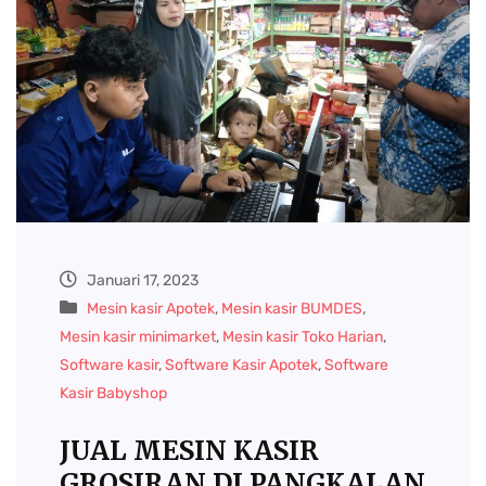
Januari 17, 2023
Mesin kasir Apotek
,
Mesin kasir BUMDES
,
Mesin kasir minimarket
,
Mesin kasir Toko Harian
,
Software kasir
,
Software Kasir Apotek
,
Software
Kasir Babyshop
JUAL MESIN KASIR
GROSIRAN DI PANGKALAN