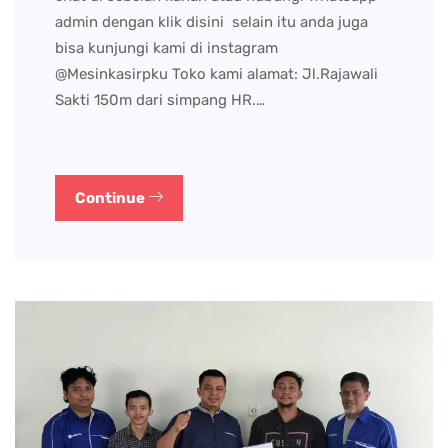
admin dengan klik disini selain itu anda juga
bisa kunjungi kami di instagram
@Mesinkasirpku Toko kami alamat: Jl.Rajawali
Sakti 150m dari simpang HR.…
Continue