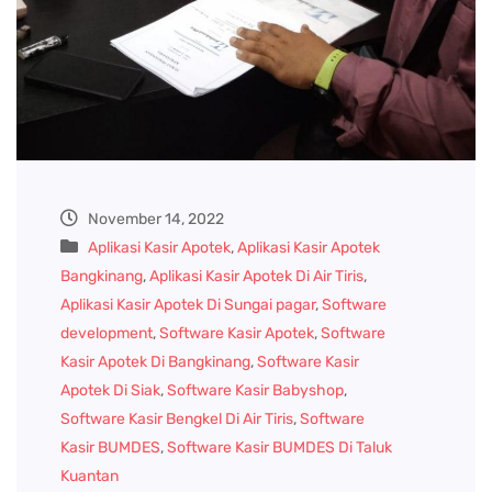
November 14, 2022
Aplikasi Kasir Apotek
,
Aplikasi Kasir Apotek
Bangkinang
,
Aplikasi Kasir Apotek Di Air Tiris
,
Aplikasi Kasir Apotek Di Sungai pagar
,
Software
development
,
Software Kasir Apotek
,
Software
Kasir Apotek Di Bangkinang
,
Software Kasir
Apotek Di Siak
,
Software Kasir Babyshop
,
Software Kasir Bengkel Di Air Tiris
,
Software
Kasir BUMDES
,
Software Kasir BUMDES Di Taluk
Kuantan