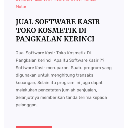
Motor
JUAL SOFTWARE KASIR
TOKO KOSMETIK DI
PANGKALAN KERINCI
Jual Software Kasir Toko Kosmetik Di
Pangkalan Kerinci. Apa Itu Software Kasir ??
Software Kasir merupakan Suatu program yang
digunakan untuk menghitung transaksi
keuangan, Selain itu program ini juga dapat
melakukan pencatatan jumlah penjualan,
Selanjutnya memberikan tanda terima kepada
pelanggan,…