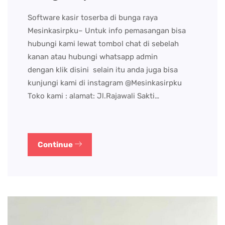
Software kasir toserba di bunga raya
Mesinkasirpku– Untuk info pemasangan bisa
hubungi kami lewat tombol chat di sebelah
kanan atau hubungi whatsapp admin
dengan klik disini selain itu anda juga bisa
kunjungi kami di instagram @Mesinkasirpku
Toko kami : alamat: Jl.Rajawali Sakti…
Continue