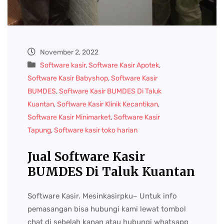
November 2, 2022
Software kasir
,
Software Kasir Apotek
,
Software Kasir Babyshop
,
Software Kasir
BUMDES
,
Software Kasir BUMDES Di Taluk
Kuantan
,
Software Kasir Klinik Kecantikan
,
Software Kasir Minimarket
,
Software Kasir
Tapung
,
Software kasir toko harian
Jual Software Kasir
BUMDES Di Taluk Kuantan
Software Kasir. Mesinkasirpku– Untuk info
pemasangan bisa hubungi kami lewat tombol
chat di sebelah kanan atau hubungi whatsapp