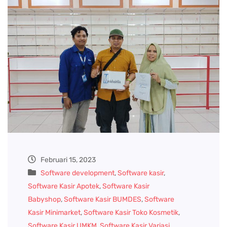
Februari 15, 2023
Software development
,
Software kasir
,
Software Kasir Apotek
,
Software Kasir
Babyshop
,
Software Kasir BUMDES
,
Software
Kasir Minimarket
,
Software Kasir Toko Kosmetik
,
Software Kasir UMKM
,
Software Kasir Variasi