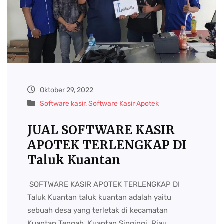
Oktober 29, 2022
Software kasir
,
Software Kasir Apotek
JUAL SOFTWARE KASIR
APOTEK TERLENGKAP DI
Taluk Kuantan
SOFTWARE KASIR APOTEK TERLENGKAP DI
Taluk Kuantan taluk kuantan adalah yaitu
sebuah desa yang terletak di kecamatan
Kuantan Tengah, Kuantan Singingi, Riau,