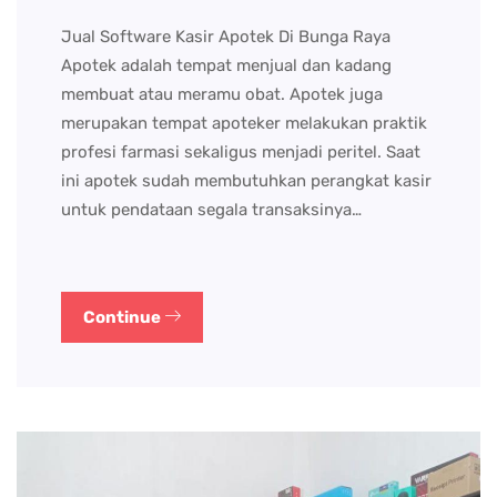
Jual Software Kasir Apotek Di Bunga Raya
Apotek adalah tempat menjual dan kadang
membuat atau meramu obat. Apotek juga
merupakan tempat apoteker melakukan praktik
profesi farmasi sekaligus menjadi peritel. Saat
ini apotek sudah membutuhkan perangkat kasir
untuk pendataan segala transaksinya…
Continue