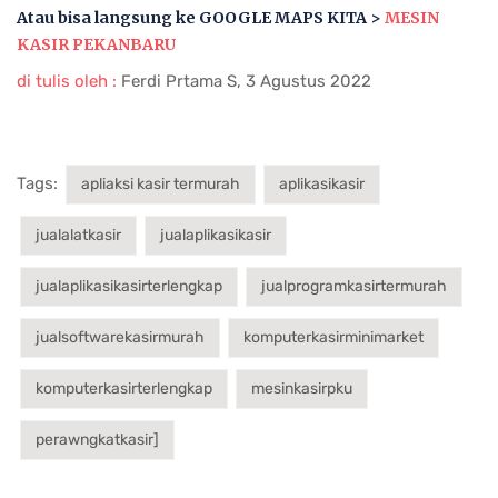
Atau bisa langsung ke GOOGLE MAPS KITA >
MESIN
KASIR PEKANBARU
di tulis oleh :
Ferdi Prtama S, 3 Agustus 2022
Tags:
apliaksi kasir termurah
aplikasikasir
jualalatkasir
jualaplikasikasir
jualaplikasikasirterlengkap
jualprogramkasirtermurah
jualsoftwarekasirmurah
komputerkasirminimarket
komputerkasirterlengkap
mesinkasirpku
perawngkatkasir]