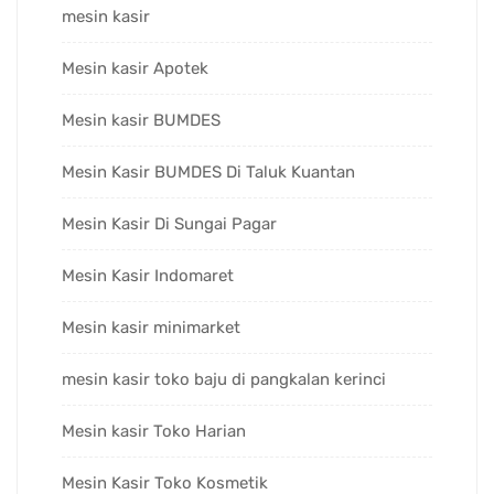
mesin kasir
Mesin kasir Apotek
Mesin kasir BUMDES
Mesin Kasir BUMDES Di Taluk Kuantan
Mesin Kasir Di Sungai Pagar
Mesin Kasir Indomaret
Mesin kasir minimarket
mesin kasir toko baju di pangkalan kerinci
Mesin kasir Toko Harian
Mesin Kasir Toko Kosmetik