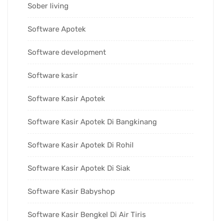
Sober living
Software Apotek
Software development
Software kasir
Software Kasir Apotek
Software Kasir Apotek Di Bangkinang
Software Kasir Apotek Di Rohil
Software Kasir Apotek Di Siak
Software Kasir Babyshop
Software Kasir Bengkel Di Air Tiris