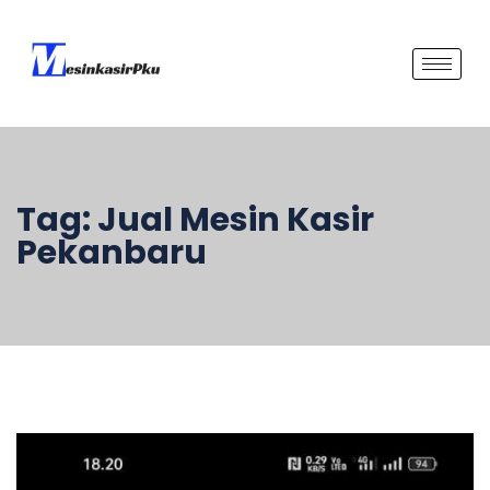
Tag:
Jual Mesin Kasir
Pekanbaru