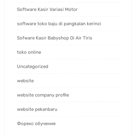
Software Kasir Variasi Motor
software toko baju di pangkalan kerinci
Sofware Kasir Babyshop Di Air Tiris
toko online
Uncategorized
website
website company profile
website pekanbaru
Форекс обучение