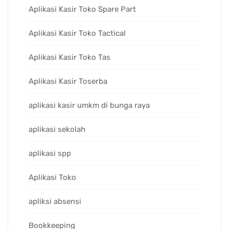
Aplikasi Kasir Toko Spare Part
Aplikasi Kasir Toko Tactical
Aplikasi Kasir Toko Tas
Aplikasi Kasir Toserba
aplikasi kasir umkm di bunga raya
aplikasi sekolah
aplikasi spp
Aplikasi Toko
apliksi absensi
Bookkeeping