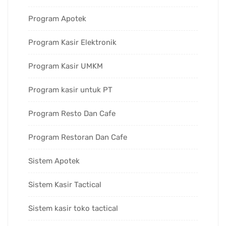
Program Apotek
Program Kasir Elektronik
Program Kasir UMKM
Program kasir untuk PT
Program Resto Dan Cafe
Program Restoran Dan Cafe
Sistem Apotek
Sistem Kasir Tactical
Sistem kasir toko tactical