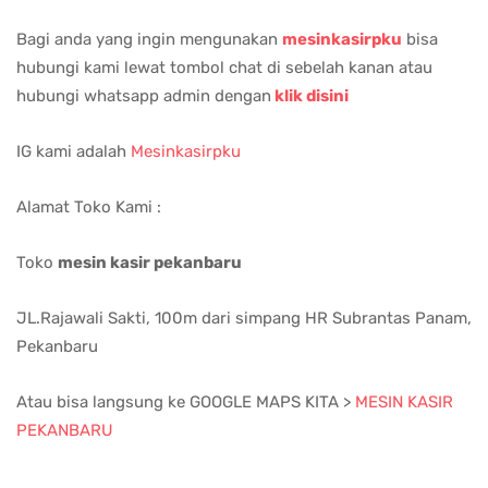
Bagi anda yang ingin mengunakan
mesinkasirpku
bisa
hubungi kami lewat tombol chat di sebelah kanan atau
hubungi whatsapp admin dengan
klik disini
IG kami adalah
Mesinkasirpku
Alamat Toko Kami :
Toko
mesin kasir pekanbaru
JL.Rajawali Sakti, 100m dari simpang HR Subrantas Panam,
Pekanbaru
Atau bisa langsung ke GOOGLE MAPS KITA >
MESIN KASIR
PEKANBARU