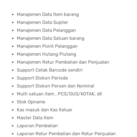
Manajemen Data Item barang
Manajemen Data Suplier
Manajemen Data Pelanggan
Manajemen Data Satuan barang
Manajemen Point Pelanggan
Manajemen Hutang Piutang
Manajemen Retur Pembelian dan Penjualan
Support Cetak Barcode sendiri
Support Diskon Periode
Support Diskon Persen dan Nominal
Multi satuan item , PCS/DUS/KOTAK, dll
Stok Opname
Kas masuk dan Kas Keluar
Master Data Item
Laporan Pembelian
Laporan Retur Pembelian dan Retur Penjualan