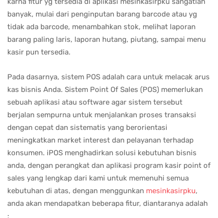
karna fitur yg tersedia di aplikasi mesinkasirpku sangatlah
banyak, mulai dari penginputan barang barcode atau yg
tidak ada barcode, menambahkan stok, melihat laporan
barang paling laris, laporan hutang, piutang, sampai menu
kasir pun tersedia.
Pada dasarnya, sistem POS adalah cara untuk melacak arus
kas bisnis Anda. Sistem Point Of Sales (POS) memerlukan
sebuah aplikasi atau software agar sistem tersebut
berjalan sempurna untuk menjalankan proses transaksi
dengan cepat dan sistematis yang berorientasi
meningkatkan market interest dan pelayanan terhadap
konsumen. iPOS menghadirkan solusi kebutuhan bisnis
anda, dengan perangkat dan aplikasi program kasir point of
sales yang lengkap dari kami untuk memenuhi semua
kebutuhan di atas, dengan menggunkan
mesinkasirpku
,
anda akan mendapatkan beberapa fitur, diantaranya adalah
: