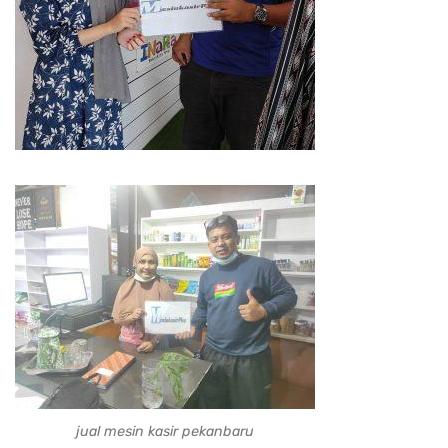
jual mesin kasir pekanbaru