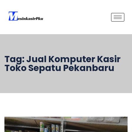
Tag:
Jual Komputer Kasir
Toko Sepatu Pekanbaru