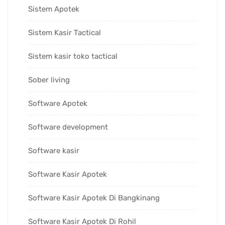
Sistem Apotek
Sistem Kasir Tactical
Sistem kasir toko tactical
Sober living
Software Apotek
Software development
Software kasir
Software Kasir Apotek
Software Kasir Apotek Di Bangkinang
Software Kasir Apotek Di Rohil