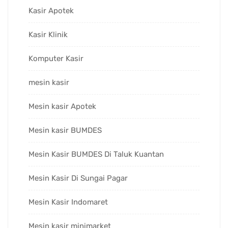
Kasir Apotek
Kasir Klinik
Komputer Kasir
mesin kasir
Mesin kasir Apotek
Mesin kasir BUMDES
Mesin Kasir BUMDES Di Taluk Kuantan
Mesin Kasir Di Sungai Pagar
Mesin Kasir Indomaret
Mesin kasir minimarket