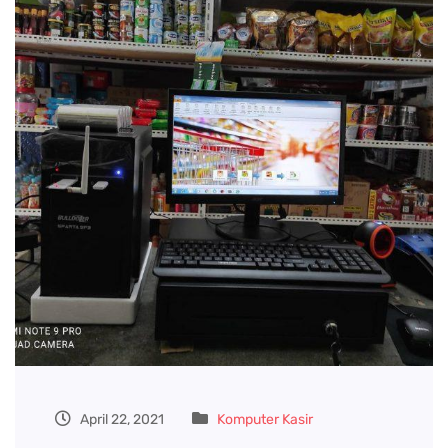
April 22, 2021
Komputer Kasir