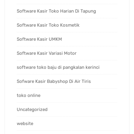
Software Kasir Toko Harian Di Tapung
Software Kasir Toko Kosmetik
Software Kasir UMKM
Software Kasir Variasi Motor
software toko baju di pangkalan kerinci
Sofware Kasir Babyshop Di Air Tiris
toko online
Uncategorized
website