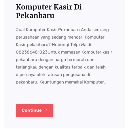
Komputer Kasir Di
Pekanbaru
Jual Komputer Kasir Pekanbaru Anda seorang
perusahaan yang sedang mencari Komputer
Kasir pekanbaru? Hubungi Telp/Wa di
082386481023Untuk memesan Komputer kasir
pekanbaru dengan harga termurah dan
terjangkau dengan kualitas terbaik dan telah
dipercaya oleh ratusan pengusaha di
pekanbaru. Keuntungan memakai Komputer…
Continue