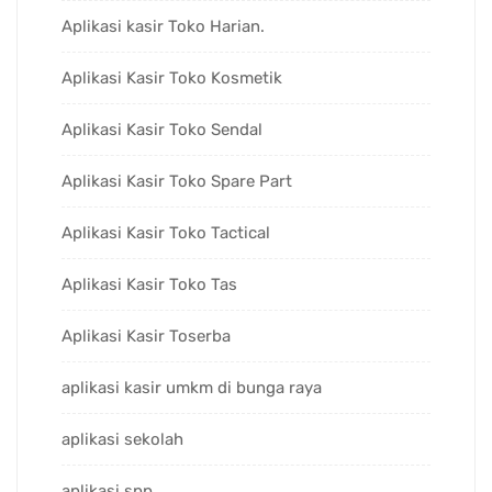
Aplikasi kasir Toko Harian.
Aplikasi Kasir Toko Kosmetik
Aplikasi Kasir Toko Sendal
Aplikasi Kasir Toko Spare Part
Aplikasi Kasir Toko Tactical
Aplikasi Kasir Toko Tas
Aplikasi Kasir Toserba
aplikasi kasir umkm di bunga raya
aplikasi sekolah
aplikasi spp