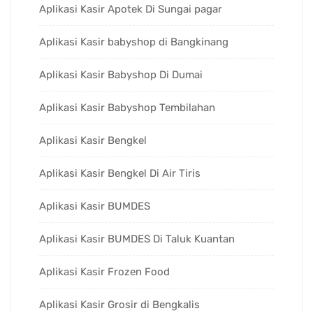
Aplikasi Kasir Apotek Di Sungai pagar
Aplikasi Kasir babyshop di Bangkinang
Aplikasi Kasir Babyshop Di Dumai
Aplikasi Kasir Babyshop Tembilahan
Aplikasi Kasir Bengkel
Aplikasi Kasir Bengkel Di Air Tiris
Aplikasi Kasir BUMDES
Aplikasi Kasir BUMDES Di Taluk Kuantan
Aplikasi Kasir Frozen Food
Aplikasi Kasir Grosir di Bengkalis