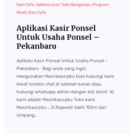
Dan Cafe
,
Aplikasi kasir Toko Bangunan
,
Program
Resto Dan Cafe
Aplikasi Kasir Ponsel
Untuk Usaha Ponsel –
Pekanbaru
Aplikasi Kasir Ponsel Untuk Usaha Ponsel –
Pekanbaru Bagi anda yang ingin
mengunakan Mesinkasirpku bisa hubungi kami
lewat tombol chat di sebelah kanan atau
hubungi whatsapp admin dengan klik disini IG
kami adalah Mesinkasirpku Toko kami
Mesinkasirpku : Jl.Rajawali Sakti 150m dari
simpang…