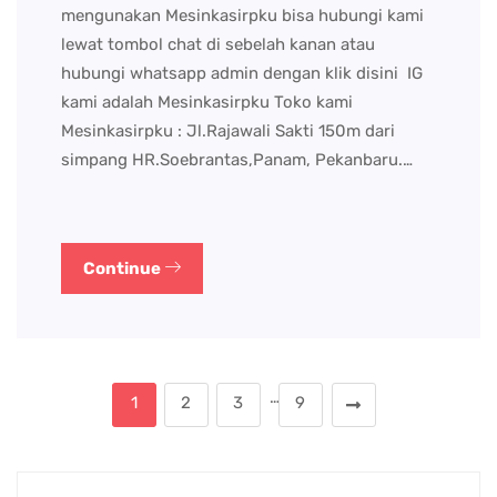
mengunakan Mesinkasirpku bisa hubungi kami
lewat tombol chat di sebelah kanan atau
hubungi whatsapp admin dengan klik disini IG
kami adalah Mesinkasirpku Toko kami
Mesinkasirpku : Jl.Rajawali Sakti 150m dari
simpang HR.Soebrantas,Panam, Pekanbaru.…
Continue
…
1
2
3
9