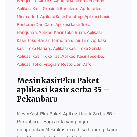
Bengkel Di Air Tiris
,
Aplikasi Kasir Frozen Food
,
Aplikasi Kasir Grosir di Bengkalis
,
Aplikasi kasir
Minimarket
,
Aplikasi Kasir Petshop
,
Aplikasi Kasir
Restoran Dan Cafe
,
Aplikasi kasir Toko
Bangunan
,
Aplikasi Kasir Toko Buah
,
Aplikasi
Kasir Toko Harian Termurah di Air Tiris
,
Aplikasi
kasir Toko Harian.
,
Aplikasi Kasir Toko Sendal
,
Aplikasi Kasir Toko Tas
,
Aplikasi Kasir Toserba
,
Aplikasi Toko
,
Program Resto Dan Cafe
MesinkasirPku Paket
aplikasi kasir serba 35 –
Pekanbaru
MesinKasirPku Paket Aplikasi Kasir Serba 35 –
Pekanbaru Bagi anda yang ingin
mengunakan Mesinkasirpku bisa hubungi kami