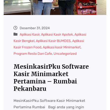
Desember 31, 2024
Aplikasi Kasir
,
Aplikasi Kasir Apotek
,
Aplikasi
Kasir Bengkel
,
Aplikasi Kasir BUMDES
,
Aplikasi
Kasir Frozen Food
,
Aplikasi kasir Minimarket
,
Program Resto Dan Cafe
,
Uncategorized
MesinkasirPku Software
Kasir Minimarket
Pertamina – Rumbai
Pekanbaru
MesinKasirPku Software Kasir Minimarket
Pertamina Rumbai Bagi anda yang ingin