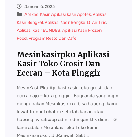
Januari 6, 2025
Aplikasi Kasir
,
Aplikasi Kasir Apotek
,
Aplikasi
Kasir Bengkel
,
Aplikasi Kasir Bengkel Di Air Tiris
,
Aplikasi Kasir BUMDES
,
Aplikasi Kasir Frozen
Food
,
Program Resto Dan Cafe
Mesinkasirpku Aplikasi
Kasir Toko Grosir Dan
Eceran – Kota Pinggir
MesinKasirPku Aplikasi kasir toko grosir dan
eceran ajo – kota pinggir Bagi anda yang ingin
mengunakan Mesinkasirpku bisa hubungi kami
lewat tombol chat di sebelah kanan atau
hubungi whatsapp admin dengan klik disini IG
kami adalah Mesinkasirpku Toko kami
Mesinkasirpku : Jl.Rajawali Sakti…