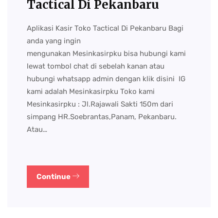
Tactical Di Pekanbaru
Aplikasi Kasir Toko Tactical Di Pekanbaru Bagi
anda yang ingin
mengunakan Mesinkasirpku bisa hubungi kami
lewat tombol chat di sebelah kanan atau
hubungi whatsapp admin dengan klik disini IG
kami adalah Mesinkasirpku Toko kami
Mesinkasirpku : Jl.Rajawali Sakti 150m dari
simpang HR.Soebrantas,Panam, Pekanbaru.
Atau…
Continue