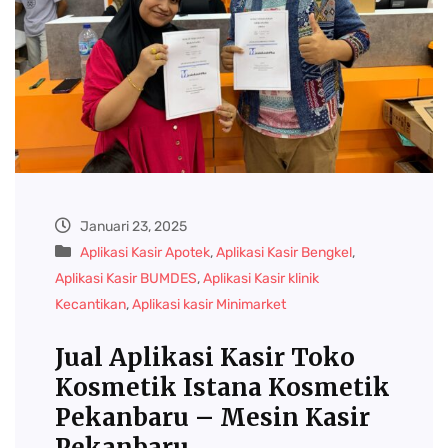
Januari 23, 2025
Aplikasi Kasir Apotek
,
Aplikasi Kasir Bengkel
,
Aplikasi Kasir BUMDES
,
Aplikasi Kasir klinik
Kecantikan
,
Aplikasi kasir Minimarket
Jual Aplikasi Kasir Toko
Kosmetik Istana Kosmetik
Pekanbaru – Mesin Kasir
Pekanbaru