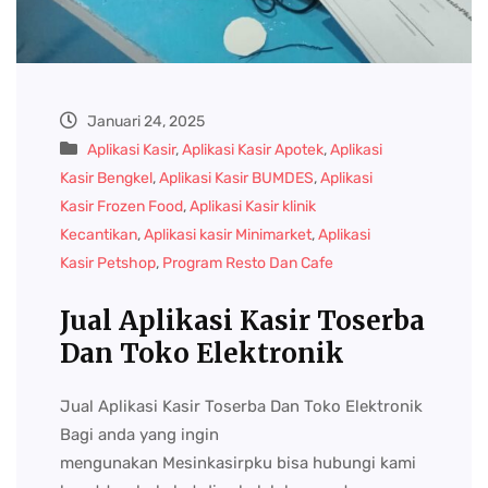
Januari 24, 2025
Aplikasi Kasir
,
Aplikasi Kasir Apotek
,
Aplikasi
Kasir Bengkel
,
Aplikasi Kasir BUMDES
,
Aplikasi
Kasir Frozen Food
,
Aplikasi Kasir klinik
Kecantikan
,
Aplikasi kasir Minimarket
,
Aplikasi
Kasir Petshop
,
Program Resto Dan Cafe
Jual Aplikasi Kasir Toserba
Dan Toko Elektronik
Jual Aplikasi Kasir Toserba Dan Toko Elektronik
Bagi anda yang ingin
mengunakan Mesinkasirpku bisa hubungi kami