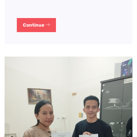
Continue