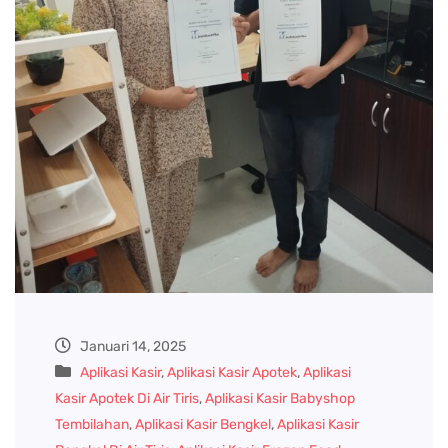
Januari 14, 2025
Aplikasi Kasir
,
Aplikasi Kasir Apotek
,
Aplikasi
Kasir Apotek Di Air Tiris
,
Aplikasi Kasir Babyshop
Tembilahan
,
Aplikasi Kasir Bengkel
,
Aplikasi Kasir