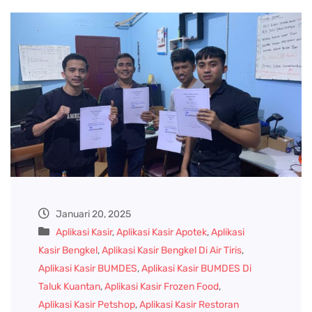
Januari 20, 2025
Aplikasi Kasir
,
Aplikasi Kasir Apotek
,
Aplikasi
Kasir Bengkel
,
Aplikasi Kasir Bengkel Di Air Tiris
,
Aplikasi Kasir BUMDES
,
Aplikasi Kasir BUMDES Di
Taluk Kuantan
,
Aplikasi Kasir Frozen Food
,
Aplikasi Kasir Petshop
,
Aplikasi Kasir Restoran