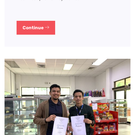
Continue