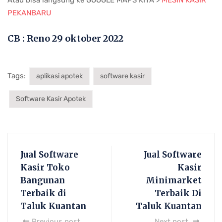
PEKANBARU
CB : Reno 29 oktober 2022
Tags:
aplikasi apotek
software kasir
Software Kasir Apotek
Jual Software
Jual Software
Kasir Toko
Kasir
Bangunan
Minimarket
Terbaik di
Terbaik Di
Taluk Kuantan
Taluk Kuantan
Previous post
Next post