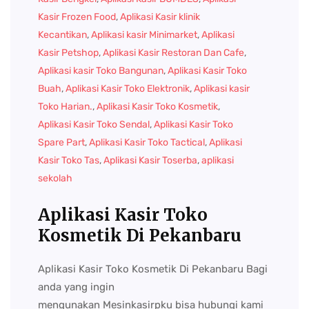
Kasir Frozen Food
,
Aplikasi Kasir klinik
Kecantikan
,
Aplikasi kasir Minimarket
,
Aplikasi
Kasir Petshop
,
Aplikasi Kasir Restoran Dan Cafe
,
Aplikasi kasir Toko Bangunan
,
Aplikasi Kasir Toko
Buah
,
Aplikasi Kasir Toko Elektronik
,
Aplikasi kasir
Toko Harian.
,
Aplikasi Kasir Toko Kosmetik
,
Aplikasi Kasir Toko Sendal
,
Aplikasi Kasir Toko
Spare Part
,
Aplikasi Kasir Toko Tactical
,
Aplikasi
Kasir Toko Tas
,
Aplikasi Kasir Toserba
,
aplikasi
sekolah
Aplikasi Kasir Toko
Kosmetik Di Pekanbaru
Aplikasi Kasir Toko Kosmetik Di Pekanbaru Bagi
anda yang ingin
mengunakan Mesinkasirpku bisa hubungi kami