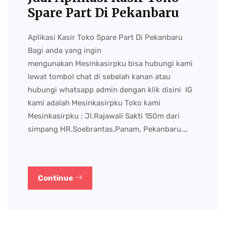
Spare Part Di Pekanbaru
Aplikasi Kasir Toko Spare Part Di Pekanbaru
Bagi anda yang ingin
mengunakan Mesinkasirpku bisa hubungi kami
lewat tombol chat di sebelah kanan atau
hubungi whatsapp admin dengan klik disini IG
kami adalah Mesinkasirpku Toko kami
Mesinkasirpku : Jl.Rajawali Sakti 150m dari
simpang HR.Soebrantas,Panam, Pekanbaru.…
Continue