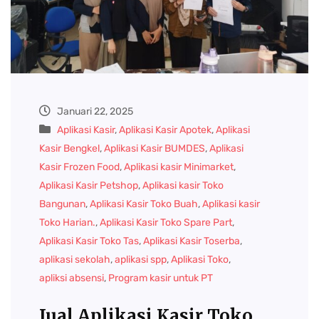
Januari 22, 2025
Aplikasi Kasir
,
Aplikasi Kasir Apotek
,
Aplikasi
Kasir Bengkel
,
Aplikasi Kasir BUMDES
,
Aplikasi
Kasir Frozen Food
,
Aplikasi kasir Minimarket
,
Aplikasi Kasir Petshop
,
Aplikasi kasir Toko
Bangunan
,
Aplikasi Kasir Toko Buah
,
Aplikasi kasir
Toko Harian.
,
Aplikasi Kasir Toko Spare Part
,
Aplikasi Kasir Toko Tas
,
Aplikasi Kasir Toserba
,
aplikasi sekolah
,
aplikasi spp
,
Aplikasi Toko
,
apliksi absensi
,
Program kasir untuk PT
Jual Aplikasi Kasir Toko