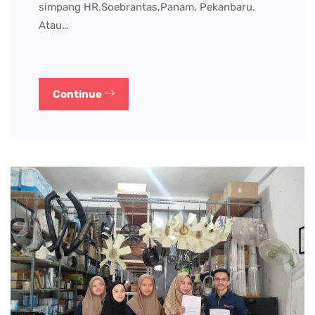
simpang HR.Soebrantas,Panam, Pekanbaru.
Atau…
Continue