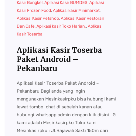
Kasir Bengkel
,
Aplikasi Kasir BUMDES
,
Aplikasi
Kasir Frozen Food
,
Aplikasi kasir Minimarket
,
Aplikasi Kasir Petshop
,
Aplikasi Kasir Restoran
Dan Cafe
,
Aplikasi kasir Toko Harian.
,
Aplikasi
Kasir Toserba
Aplikasi Kasir Toserba
Paket Android –
Pekanbaru
Aplikasi Kasir Toserba Paket Android –
Pekanbaru Bagi anda yang ingin
mengunakan Mesinkasirpku bisa hubungi kami
lewat tombol chat di sebelah kanan atau
hubungi whatsapp admin dengan klik disini IG
kami adalah Mesinkasirpku Toko kami
Mesinkasirpku : Jl.Rajawali Sakti 150m dari