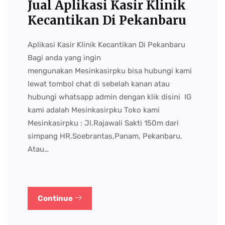
Jual Aplikasi Kasir Klinik
Kecantikan Di Pekanbaru
Aplikasi Kasir Klinik Kecantikan Di Pekanbaru
Bagi anda yang ingin
mengunakan Mesinkasirpku bisa hubungi kami
lewat tombol chat di sebelah kanan atau
hubungi whatsapp admin dengan klik disini IG
kami adalah Mesinkasirpku Toko kami
Mesinkasirpku : Jl.Rajawali Sakti 150m dari
simpang HR.Soebrantas,Panam, Pekanbaru.
Atau…
Continue