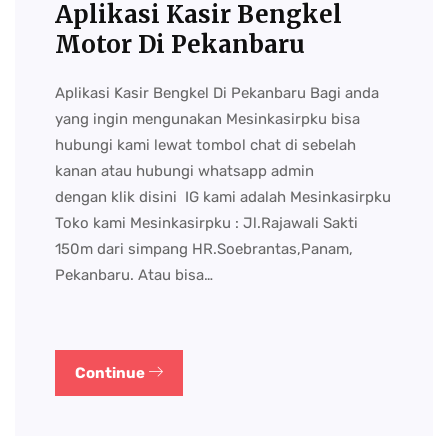
Aplikasi Kasir Bengkel
Motor Di Pekanbaru
Aplikasi Kasir Bengkel Di Pekanbaru Bagi anda
yang ingin mengunakan Mesinkasirpku bisa
hubungi kami lewat tombol chat di sebelah
kanan atau hubungi whatsapp admin
dengan klik disini IG kami adalah Mesinkasirpku
Toko kami Mesinkasirpku : Jl.Rajawali Sakti
150m dari simpang HR.Soebrantas,Panam,
Pekanbaru. Atau bisa…
Continue