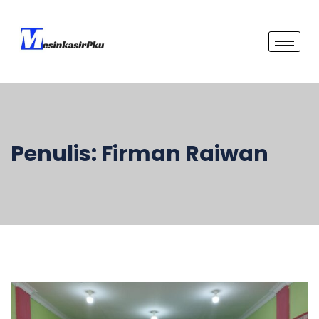
Penulis:
Firman Raiwan