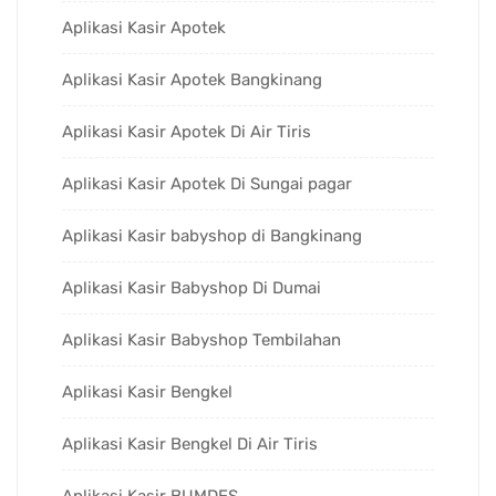
Aplikasi Kasir Apotek
Aplikasi Kasir Apotek Bangkinang
Aplikasi Kasir Apotek Di Air Tiris
Aplikasi Kasir Apotek Di Sungai pagar
Aplikasi Kasir babyshop di Bangkinang
Aplikasi Kasir Babyshop Di Dumai
Aplikasi Kasir Babyshop Tembilahan
Aplikasi Kasir Bengkel
Aplikasi Kasir Bengkel Di Air Tiris
Aplikasi Kasir BUMDES