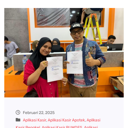
Februari 22, 2025
Aplikasi Kasir
,
Aplikasi Kasir Apotek
,
Aplikasi
Kasir Bengkel
,
Aplikasi Kasir BUMDES
,
Aplikasi