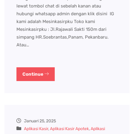
lewat tombol chat di sebelah kanan atau
hubungi whatsapp admin dengan klik disini IG
kami adalah Mesinkasirpku Toko kami
Mesinkasirpku : Jl.Rajawali Sakti 150m dari
simpang HR.Soebrantas,Panam, Pekanbaru.
Atau…
Continue
Januari 25, 2025
Aplikasi Kasir
,
Aplikasi Kasir Apotek
,
Aplikasi