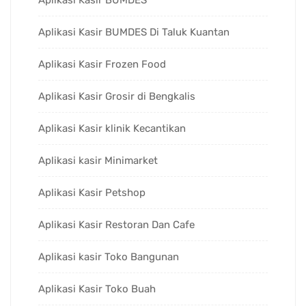
Aplikasi Kasir BUMDES Di Taluk Kuantan
Aplikasi Kasir Frozen Food
Aplikasi Kasir Grosir di Bengkalis
Aplikasi Kasir klinik Kecantikan
Aplikasi kasir Minimarket
Aplikasi Kasir Petshop
Aplikasi Kasir Restoran Dan Cafe
Aplikasi kasir Toko Bangunan
Aplikasi Kasir Toko Buah