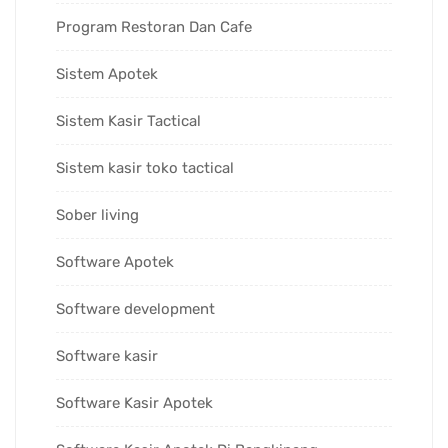
Program Restoran Dan Cafe
Sistem Apotek
Sistem Kasir Tactical
Sistem kasir toko tactical
Sober living
Software Apotek
Software development
Software kasir
Software Kasir Apotek