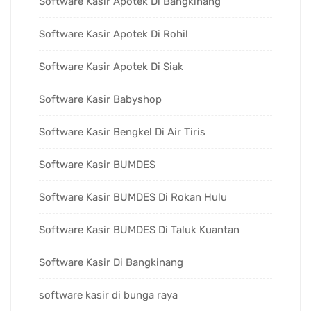
Software Kasir Apotek Di Bangkinang
Software Kasir Apotek Di Rohil
Software Kasir Apotek Di Siak
Software Kasir Babyshop
Software Kasir Bengkel Di Air Tiris
Software Kasir BUMDES
Software Kasir BUMDES Di Rokan Hulu
Software Kasir BUMDES Di Taluk Kuantan
Software Kasir Di Bangkinang
software kasir di bunga raya