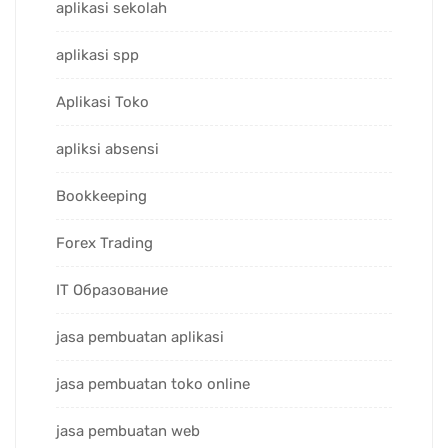
aplikasi sekolah
aplikasi spp
Aplikasi Toko
apliksi absensi
Bookkeeping
Forex Trading
IT Образование
jasa pembuatan aplikasi
jasa pembuatan toko online
jasa pembuatan web