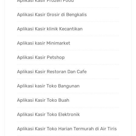
Aplikasi Kasir Frozen Food
Aplikasi Kasir Grosir di Bengkalis
Aplikasi Kasir klinik Kecantikan
Aplikasi kasir Minimarket
Aplikasi Kasir Petshop
Aplikasi Kasir Restoran Dan Cafe
Aplikasi kasir Toko Bangunan
Aplikasi Kasir Toko Buah
Aplikasi Kasir Toko Elektronik
Aplikasi Kasir Toko Harian Termurah di Air Tiris