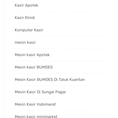
Kasir Apotek
Kasir Klinik
Komputer Kasir
mesin kasir
Mesin kasir Apotek
Mesin kasir BUMDES
Mesin Kasir BUMDES Di Taluk Kuantan
Mesin Kasir Di Sungai Pagar
Mesin Kasir Indomaret
Mesin kasir minimarket