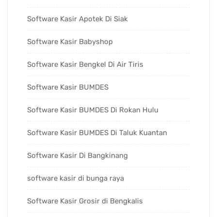
Software Kasir Apotek Di Siak
Software Kasir Babyshop
Software Kasir Bengkel Di Air Tiris
Software Kasir BUMDES
Software Kasir BUMDES Di Rokan Hulu
Software Kasir BUMDES Di Taluk Kuantan
Software Kasir Di Bangkinang
software kasir di bunga raya
Software Kasir Grosir di Bengkalis