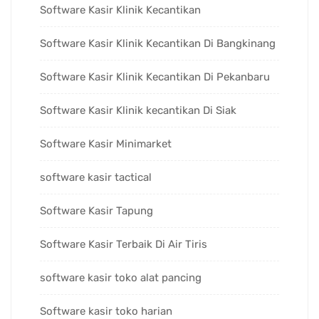
Software Kasir Klinik Kecantikan
Software Kasir Klinik Kecantikan Di Bangkinang
Software Kasir Klinik Kecantikan Di Pekanbaru
Software Kasir Klinik kecantikan Di Siak
Software Kasir Minimarket
software kasir tactical
Software Kasir Tapung
Software Kasir Terbaik Di Air Tiris
software kasir toko alat pancing
Software kasir toko harian