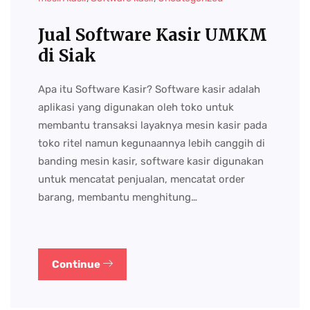
Jual Software Kasir UMKM
di Siak
Apa itu Software Kasir? Software kasir adalah
aplikasi yang digunakan oleh toko untuk
membantu transaksi layaknya mesin kasir pada
toko ritel namun kegunaannya lebih canggih di
banding mesin kasir, software kasir digunakan
untuk mencatat penjualan, mencatat order
barang, membantu menghitung…
Continue