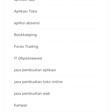
Aplikasi Toko
apliksi absensi
Bookkeeping
Forex Trading
IT Образование
jasa pembuatan aplikasi
jasa pembuatan toko online
jasa pembuatan web
Kampar