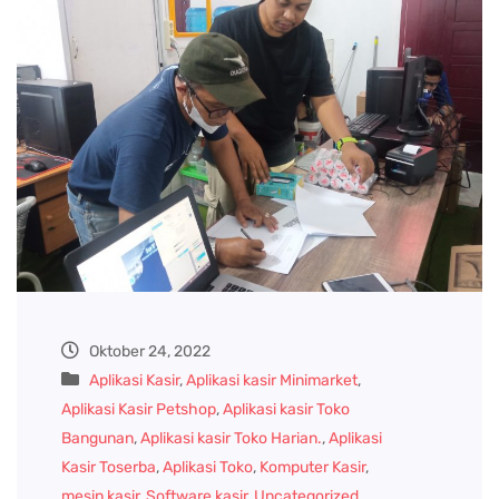
Oktober 24, 2022
Aplikasi Kasir
,
Aplikasi kasir Minimarket
,
Aplikasi Kasir Petshop
,
Aplikasi kasir Toko
Bangunan
,
Aplikasi kasir Toko Harian.
,
Aplikasi
Kasir Toserba
,
Aplikasi Toko
,
Komputer Kasir
,
mesin kasir
,
Software kasir
,
Uncategorized