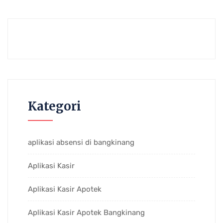
Kategori
aplikasi absensi di bangkinang
Aplikasi Kasir
Aplikasi Kasir Apotek
Aplikasi Kasir Apotek Bangkinang