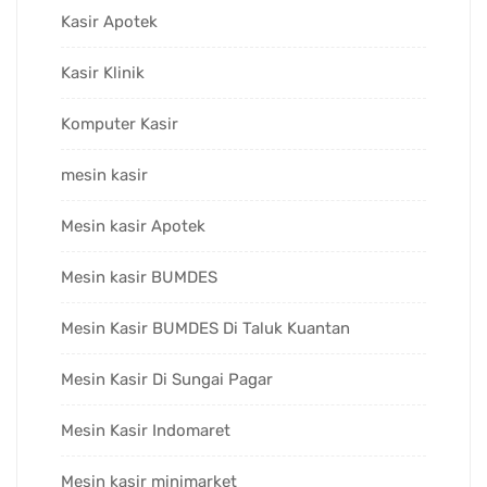
Kasir Apotek
Kasir Klinik
Komputer Kasir
mesin kasir
Mesin kasir Apotek
Mesin kasir BUMDES
Mesin Kasir BUMDES Di Taluk Kuantan
Mesin Kasir Di Sungai Pagar
Mesin Kasir Indomaret
Mesin kasir minimarket