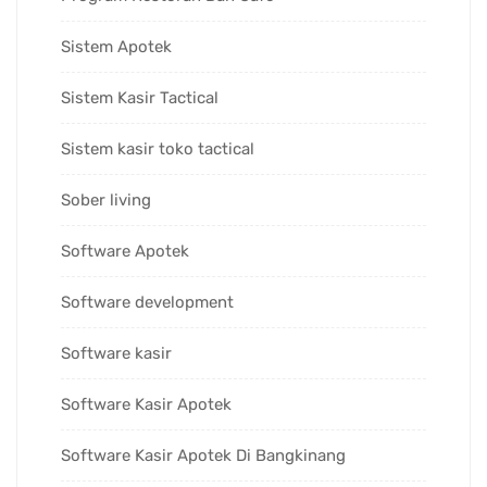
Sistem Apotek
Sistem Kasir Tactical
Sistem kasir toko tactical
Sober living
Software Apotek
Software development
Software kasir
Software Kasir Apotek
Software Kasir Apotek Di Bangkinang