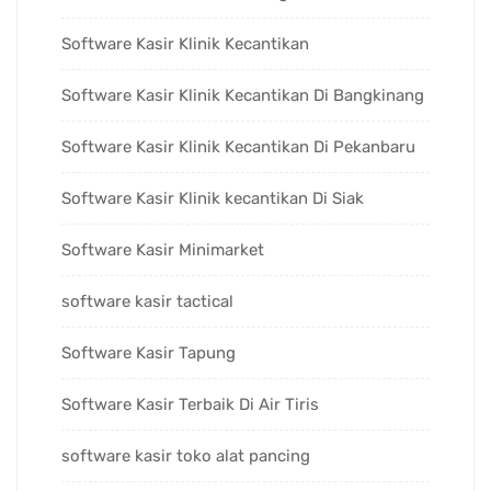
Software Kasir Klinik Kecantikan
Software Kasir Klinik Kecantikan Di Bangkinang
Software Kasir Klinik Kecantikan Di Pekanbaru
Software Kasir Klinik kecantikan Di Siak
Software Kasir Minimarket
software kasir tactical
Software Kasir Tapung
Software Kasir Terbaik Di Air Tiris
software kasir toko alat pancing