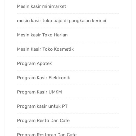
Mesin kasir minimarket
mesin kasir toko baju di pangkalan kerinci
Mesin kasir Toko Harian
Mesin Kasir Toko Kosmetik
Program Apotek
Program Kasir Elektronik
Program Kasir UMKM
Program kasir untuk PT
Program Resto Dan Cafe
Program Restoran Dan Cafe