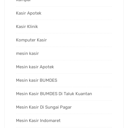
Kasir Apotek
Kasir Klinik
Komputer Kasir
mesin kasir
Mesin kasir Apotek
Mesin kasir BUMDES
Mesin Kasir BUMDES Di Taluk Kuantan
Mesin Kasir Di Sungai Pagar
Mesin Kasir Indomaret