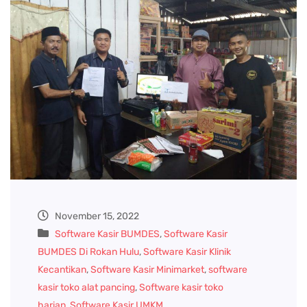
November 15, 2022
Software Kasir BUMDES
,
Software Kasir
BUMDES Di Rokan Hulu
,
Software Kasir Klinik
Kecantikan
,
Software Kasir Minimarket
,
software
kasir toko alat pancing
,
Software kasir toko
harian
,
Software Kasir UMKM