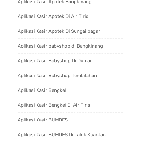
Aplikasi Kasir Apotek Bangkinang
Aplikasi Kasir Apotek Di Air Tiris
Aplikasi Kasir Apotek Di Sungai pagar
Aplikasi Kasir babyshop di Bangkinang
Aplikasi Kasir Babyshop Di Dumai
Aplikasi Kasir Babyshop Tembilahan
Aplikasi Kasir Bengkel
Aplikasi Kasir Bengkel Di Air Tiris
Aplikasi Kasir BUMDES
Aplikasi Kasir BUMDES Di Taluk Kuantan