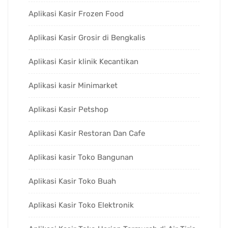
Aplikasi Kasir Frozen Food
Aplikasi Kasir Grosir di Bengkalis
Aplikasi Kasir klinik Kecantikan
Aplikasi kasir Minimarket
Aplikasi Kasir Petshop
Aplikasi Kasir Restoran Dan Cafe
Aplikasi kasir Toko Bangunan
Aplikasi Kasir Toko Buah
Aplikasi Kasir Toko Elektronik