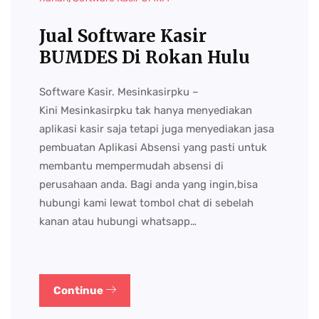
Jual Software Kasir
BUMDES Di Rokan Hulu
Software Kasir. Mesinkasirpku –
Kini Mesinkasirpku tak hanya menyediakan
aplikasi kasir saja tetapi juga menyediakan jasa
pembuatan Aplikasi Absensi yang pasti untuk
membantu mempermudah absensi di
perusahaan anda. Bagi anda yang ingin,bisa
hubungi kami lewat tombol chat di sebelah
kanan atau hubungi whatsapp…
Continue