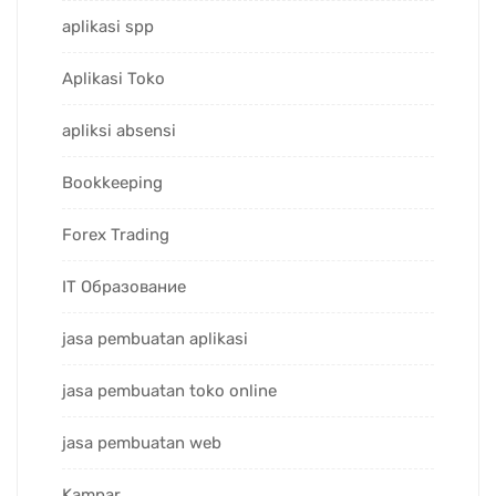
aplikasi spp
Aplikasi Toko
apliksi absensi
Bookkeeping
Forex Trading
IT Образование
jasa pembuatan aplikasi
jasa pembuatan toko online
jasa pembuatan web
Kampar