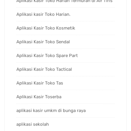
Aplikasi Kasir Toko Harian Termurah di Air Tiris
Aplikasi kasir Toko Harian.
Aplikasi Kasir Toko Kosmetik
Aplikasi Kasir Toko Sendal
Aplikasi Kasir Toko Spare Part
Aplikasi Kasir Toko Tactical
Aplikasi Kasir Toko Tas
Aplikasi Kasir Toserba
aplikasi kasir umkm di bunga raya
aplikasi sekolah