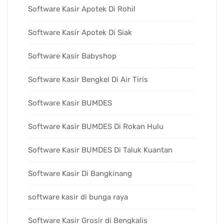
Software Kasir Apotek Di Rohil
Software Kasir Apotek Di Siak
Software Kasir Babyshop
Software Kasir Bengkel Di Air Tiris
Software Kasir BUMDES
Software Kasir BUMDES Di Rokan Hulu
Software Kasir BUMDES Di Taluk Kuantan
Software Kasir Di Bangkinang
software kasir di bunga raya
Software Kasir Grosir di Bengkalis