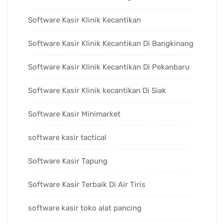
Software Kasir Klinik Kecantikan
Software Kasir Klinik Kecantikan Di Bangkinang
Software Kasir Klinik Kecantikan Di Pekanbaru
Software Kasir Klinik kecantikan Di Siak
Software Kasir Minimarket
software kasir tactical
Software Kasir Tapung
Software Kasir Terbaik Di Air Tiris
software kasir toko alat pancing