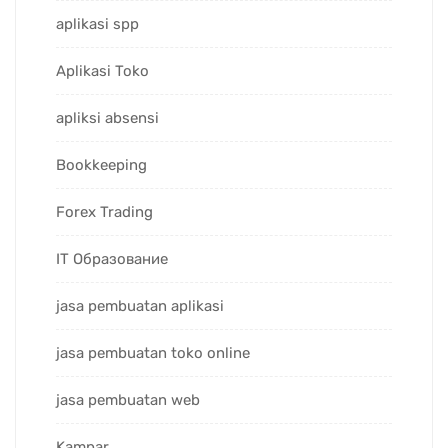
aplikasi spp
Aplikasi Toko
apliksi absensi
Bookkeeping
Forex Trading
IT Образование
jasa pembuatan aplikasi
jasa pembuatan toko online
jasa pembuatan web
Kampar