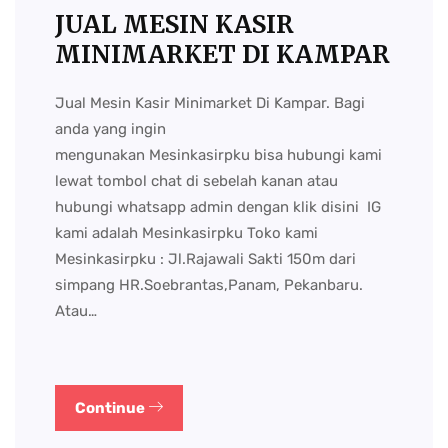
JUAL MESIN KASIR
MINIMARKET DI KAMPAR
Jual Mesin Kasir Minimarket Di Kampar. Bagi
anda yang ingin
mengunakan Mesinkasirpku bisa hubungi kami
lewat tombol chat di sebelah kanan atau
hubungi whatsapp admin dengan klik disini IG
kami adalah Mesinkasirpku Toko kami
Mesinkasirpku : Jl.Rajawali Sakti 150m dari
simpang HR.Soebrantas,Panam, Pekanbaru.
Atau…
Continue