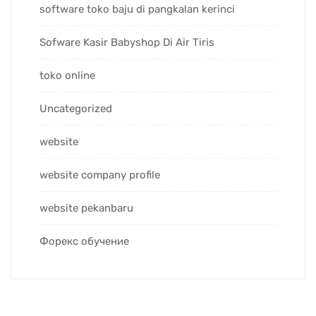
software toko baju di pangkalan kerinci
Sofware Kasir Babyshop Di Air Tiris
toko online
Uncategorized
website
website company profile
website pekanbaru
Форекс обучение