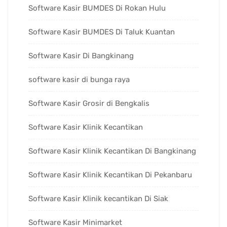
Software Kasir BUMDES Di Rokan Hulu
Software Kasir BUMDES Di Taluk Kuantan
Software Kasir Di Bangkinang
software kasir di bunga raya
Software Kasir Grosir di Bengkalis
Software Kasir Klinik Kecantikan
Software Kasir Klinik Kecantikan Di Bangkinang
Software Kasir Klinik Kecantikan Di Pekanbaru
Software Kasir Klinik kecantikan Di Siak
Software Kasir Minimarket