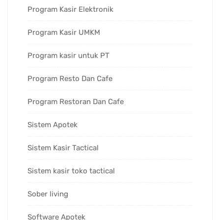
Program Kasir Elektronik
Program Kasir UMKM
Program kasir untuk PT
Program Resto Dan Cafe
Program Restoran Dan Cafe
Sistem Apotek
Sistem Kasir Tactical
Sistem kasir toko tactical
Sober living
Software Apotek