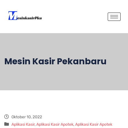
Mesin Kasir Pekanbaru
Oktober 10, 2022
Aplikasi Kasir
,
Aplikasi Kasir Apotek
,
Aplikasi Kasir Apotek