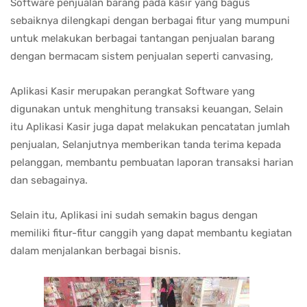
Software penjualan barang pada kasir yang bagus
sebaiknya dilengkapi dengan berbagai fitur yang mumpuni
untuk melakukan berbagai tantangan penjualan barang
dengan bermacam sistem penjualan seperti canvasing,
Aplikasi Kasir merupakan perangkat Software yang
digunakan untuk menghitung transaksi keuangan, Selain
itu Aplikasi Kasir juga dapat melakukan pencatatan jumlah
penjualan, Selanjutnya memberikan tanda terima kepada
pelanggan, membantu pembuatan laporan transaksi harian
dan sebagainya.
Selain itu, Aplikasi ini sudah semakin bagus dengan
memiliki fitur-fitur canggih yang dapat membantu kegiatan
dalam menjalankan berbagai bisnis.