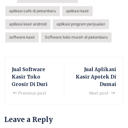
aplikasi cafe di pekanbaru
aplikasi kasir
aplikasi kasir android
aplikasi program penjualan
software kasir
Software toko murah di pekanbaru
Jual Software
Jual Aplikasi
Kasir Toko
Kasir Apotek Di
Grosir Di Duri
Dumai
Previous post
Next post
Leave a Reply