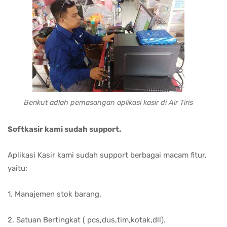
Berikut adlah pemasangan aplikasi kasir di Air Tiris
Softkasir kami sudah support.
Aplikasi Kasir kami sudah support berbagai macam fitur,
yaitu:
1. Manajemen stok barang.
2. Satuan Bertingkat ( pcs,dus,tim,kotak,dll).