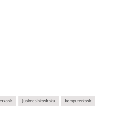
erkasir
jualmesinkasirpku
komputerkasir