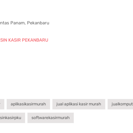
rantas Panam, Pekanbaru
SIN KASIR PEKANBARU
r
aplikasikasirmurah
jual aplikasi kasir murah
jualkomput
sinkasirpku
softwarekasirmurah