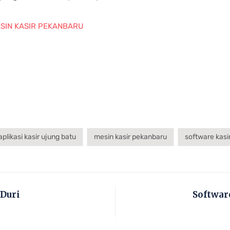
SIN KASIR PEKANBARU
aplikasi kasir ujung batu
mesin kasir pekanbaru
software kasir
 Duri
Softwar