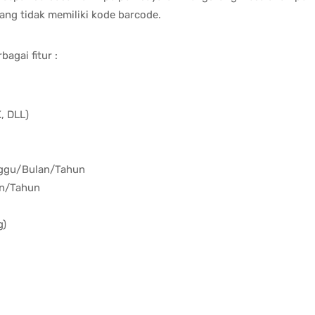
ang tidak memiliki kode barcode.
agai fitur :
, DLL)
inggu/Bulan/Tahun
an/Tahun
g)