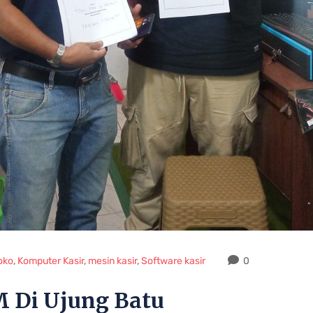
Toko
,
Komputer Kasir
,
mesin kasir
,
Software kasir
0
 Di Ujung Batu