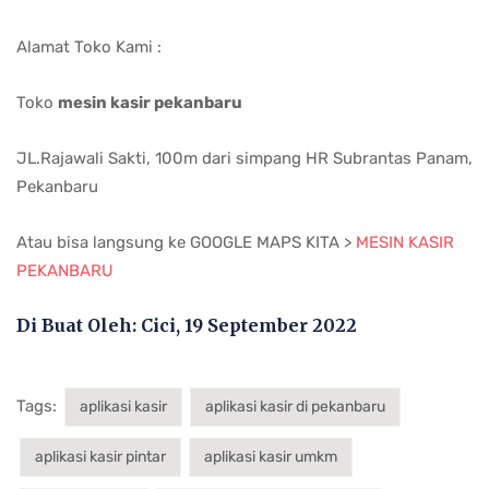
Alamat Toko Kami :
Toko
mesin kasir pekanbaru
JL.Rajawali Sakti, 100m dari simpang HR Subrantas Panam,
Pekanbaru
Atau bisa langsung ke GOOGLE MAPS KITA >
MESIN KASIR
PEKANBARU
Di Buat Oleh: Cici, 19 September 2022
Tags:
aplikasi kasir
aplikasi kasir di pekanbaru
aplikasi kasir pintar
aplikasi kasir umkm