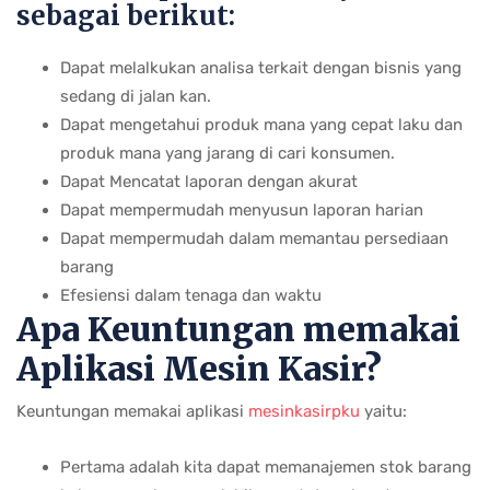
sebagai berikut:
Dapat melalkukan analisa terkait dengan bisnis yang
sedang di jalan kan.
Dapat mengetahui produk mana yang cepat laku dan
produk mana yang jarang di cari konsumen.
Dapat Mencatat laporan dengan akurat
Dapat mempermudah menyusun laporan harian
Dapat mempermudah dalam memantau persediaan
barang
Efesiensi dalam tenaga dan waktu
Apa Keuntungan memakai
Aplikasi Mesin Kasir?
Keuntungan memakai aplikasi
mesinkasirpku
yaitu:
Pertama adalah kita dapat memanajemen stok barang