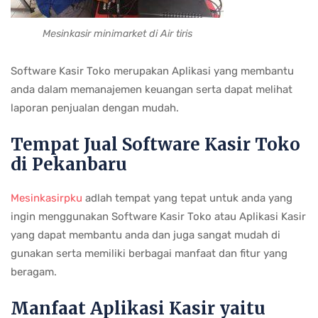
Mesinkasir minimarket di Air tiris
Software Kasir Toko merupakan Aplikasi yang membantu
anda dalam memanajemen keuangan serta dapat melihat
laporan penjualan dengan mudah.
Tempat Jual Software Kasir Toko
di Pekanbaru
Mesinkasirpku
adlah tempat yang tepat untuk anda yang
ingin menggunakan Software Kasir Toko atau Aplikasi Kasir
yang dapat membantu anda dan juga sangat mudah di
gunakan serta memiliki berbagai manfaat dan fitur yang
beragam.
Manfaat Aplikasi Kasir yaitu