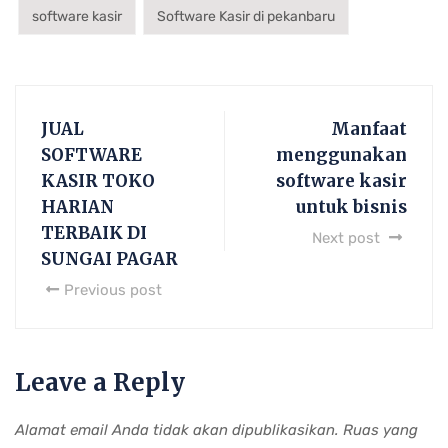
software kasir
Software Kasir di pekanbaru
JUAL
Manfaat
SOFTWARE
menggunakan
KASIR TOKO
software kasir
HARIAN
untuk bisnis
TERBAIK DI
Next post
SUNGAI PAGAR
Previous post
Leave a Reply
Alamat email Anda tidak akan dipublikasikan.
Ruas yang