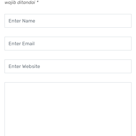
wajib ditandai
*