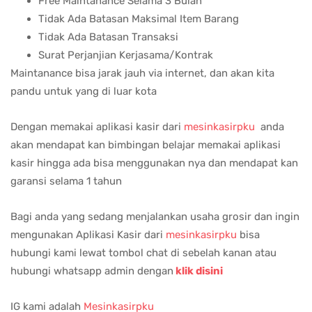
Free Maintanance Selama 3 Bulan
Tidak Ada Batasan Maksimal Item Barang
Tidak Ada Batasan Transaksi
Surat Perjanjian Kerjasama/Kontrak
Maintanance bisa jarak jauh via internet, dan akan kita
pandu untuk yang di luar kota
Dengan memakai aplikasi kasir dari
mesinkasirpku
anda
akan mendapat kan bimbingan belajar memakai aplikasi
kasir hingga ada bisa menggunakan nya dan mendapat kan
garansi selama 1 tahun
Bagi anda yang sedang menjalankan usaha grosir dan ingin
mengunakan Aplikasi Kasir dari
mesinkasirpku
bisa
hubungi kami lewat tombol chat di sebelah kanan atau
hubungi whatsapp admin dengan
klik disini
IG kami adalah
Mesinkasirpku