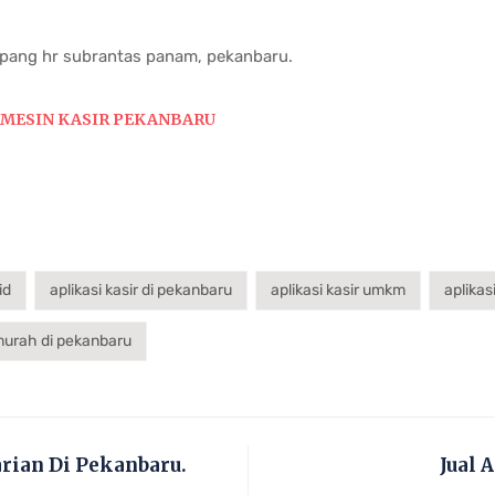
impang hr subrantas panam, pekanbaru.
MESIN KASIR PEKANBARU
id
aplikasi kasir di pekanbaru
aplikasi kasir umkm
aplikas
murah di pekanbaru
arian Di Pekanbaru.
Jual 