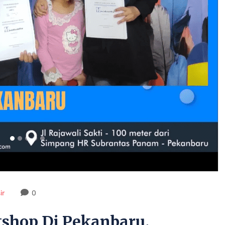
ir
0
etshop Di Pekanbaru.