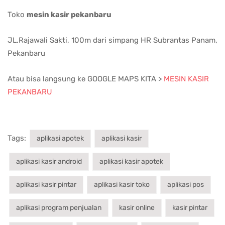
Toko
mesin kasir pekanbaru
JL.Rajawali Sakti, 100m dari simpang HR Subrantas Panam,
Pekanbaru
Atau bisa langsung ke GOOGLE MAPS KITA >
MESIN KASIR
PEKANBARU
Tags:
aplikasi apotek
aplikasi kasir
aplikasi kasir android
aplikasi kasir apotek
aplikasi kasir pintar
aplikasi kasir toko
aplikasi pos
aplikasi program penjualan
kasir online
kasir pintar