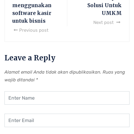
menggunakan
Solusi Untuk
software kasir
UMKM
untuk bisnis
Next post
Previous post
Leave a Reply
Alamat email Anda tidak akan dipublikasikan.
Ruas yang
wajib ditandai
*