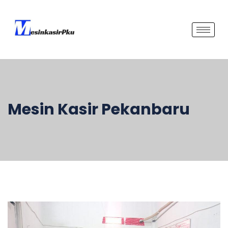
Mesin Kasir Pekanbaru