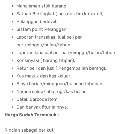
Manajemen stok barang.
Satuan Bertingkat ( pcs,dus,tim,kotak,dll).
Pelanggan berlevel.
Sistem point Pelanggan.
Laporan transakasi jual beli per
hari/minggu/bulan/tahun.
Laporan laba jual per hari/minggu/bulan/tahun.
Konsinyasi ( barang titipan).
Retur beli dan jual ( Pengembalian barang).
Kas masuk dan kas keluar.
Biaya harian/mingguan/bulanan,tahunan.
Neraca saldo/laba rugi/kas besar.
Cetak Barcode item.
Dan banyak fitur lainnya.
Harga Sudah Termasuk :
Rincian sebagai berikut: