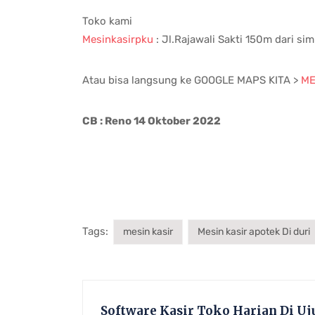
Toko kami
Mesinkasirpku
: Jl.Rajawali Sakti 150m dari s
Atau bisa langsung ke GOOGLE MAPS KITA >
ME
CB : Reno 14 Oktober 2022
Tags:
mesin kasir
Mesin kasir apotek Di duri
Software Kasir Toko Harian Di Uj