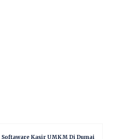
l Softaware Kasir UMKM Di Dumai