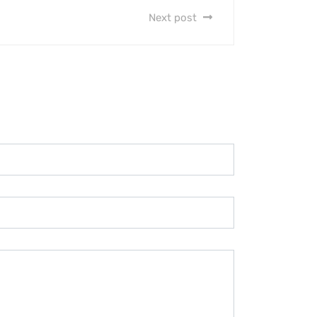
Next post