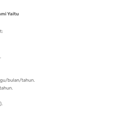
ami Yaitu
t:
.
nggu/bulan/tahun.
tahun.
).