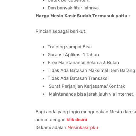
Cetak Barcode item.
Dan banyak fitur lainnya.
Harga Mesin Kasir Sudah Termasuk yaitu :
Rincian sebagai berikut:
Training sampai Bisa
Garansi Aplikasi 1 Tahun
Free Maintanance Selama 3 Bulan
Tidak Ada Batasan Maksimal Item Barang
Tidak Ada Batasan Transaksi
Surat Perjanjian Kerjasama/Kontrak
Maintanance bisa jarak jauh via internet, 
Bagi anda yang ingin mengunakan Mesin dan so
admin dengan
klik disini
IG kami adalah
Mesinkasirpku