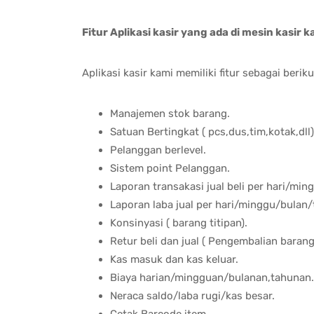
Fitur Aplikasi kasir yang ada di mesin kasir k
Aplikasi kasir kami memiliki fitur sebagai beriku
Manajemen stok barang.
Satuan Bertingkat ( pcs,dus,tim,kotak,dll)
Pelanggan berlevel.
Sistem point Pelanggan.
Laporan transakasi jual beli per hari/mi
Laporan laba jual per hari/minggu/bulan/
Konsinyasi ( barang titipan).
Retur beli dan jual ( Pengembalian barang
Kas masuk dan kas keluar.
Biaya harian/mingguan/bulanan,tahunan.
Neraca saldo/laba rugi/kas besar.