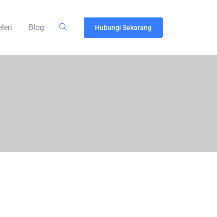
leri
Blog
Hubungi Sekarang