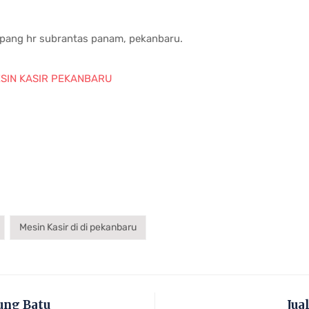
impang hr subrantas panam, pekanbaru.
SIN KASIR PEKANBARU
Mesin Kasir di di pekanbaru
ung Batu
Jua