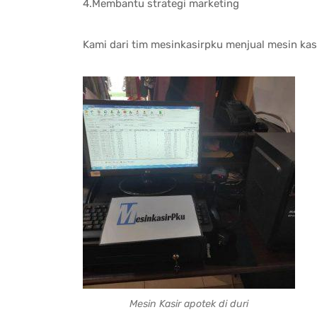
4.Membantu strategi marketing
Kami dari tim mesinkasirpku menjual mesin kasi
Mesin Kasir apotek di duri