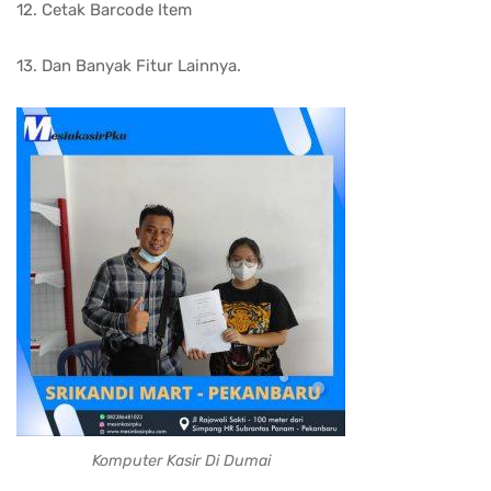
12. Cetak Barcode Item
13. Dan Banyak Fitur Lainnya.
Komputer Kasir Di Dumai