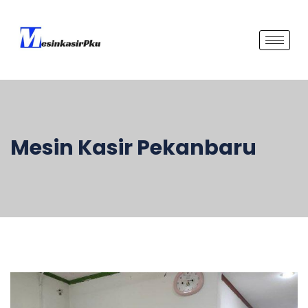
Mesin Kasir Pekanbaru