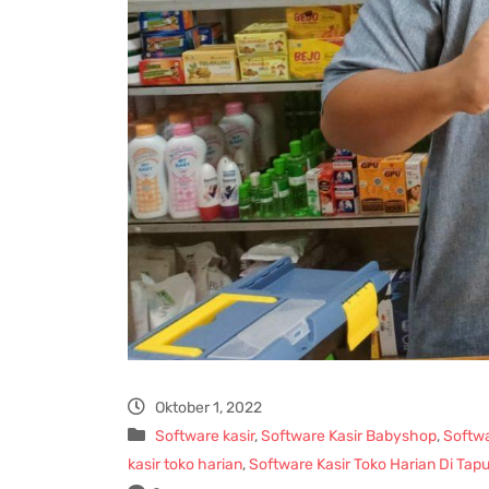
Oktober 1, 2022
Software kasir
,
Software Kasir Babyshop
,
Softwa
kasir toko harian
,
Software Kasir Toko Harian Di Tap