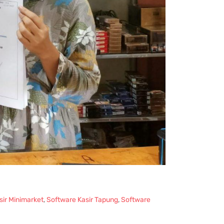
sir Minimarket
,
Software Kasir Tapung
,
Software