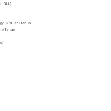
K, DLL)
inggu/Bulan/Tahun
an/Tahun
g)