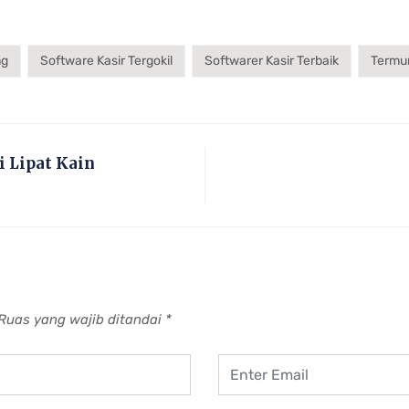
ng
Software Kasir Tergokil
Softwarer Kasir Terbaik
Termu
 Lipat Kain
Ruas yang wajib ditandai
*