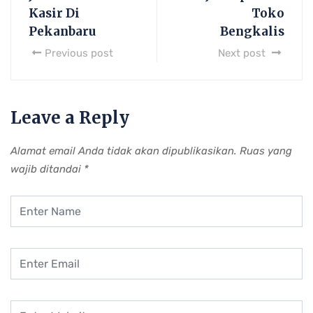
Kasir Di
Toko
Pekanbaru
Bengkalis
Previous post
Next post
Leave a Reply
Alamat email Anda tidak akan dipublikasikan.
Ruas yang
wajib ditandai
*