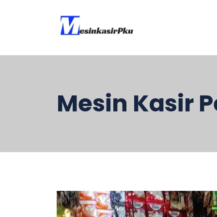
Mesin Kasir 