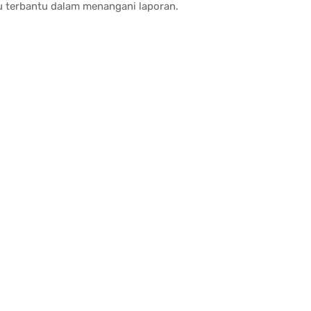
u terbantu dalam menangani laporan.