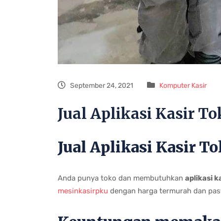
September 24, 2021
Komputer Kasir
Jual Aplikasi Kasir T
Jual Aplikasi Kasir T
Anda punya toko dan membutuhkan
aplikasi k
mesinkasirpku
dengan harga termurah dan pasti