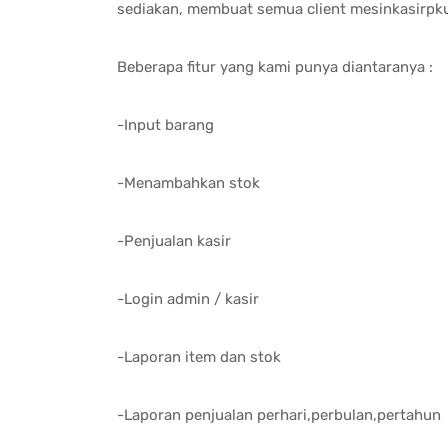
sediakan, membuat semua client mesinkasirpk
Beberapa fitur yang kami punya diantaranya :
-Input barang
-Menambahkan stok
-Penjualan kasir
-Login admin / kasir
-Laporan item dan stok
-Laporan penjualan perhari,perbulan,pertahun