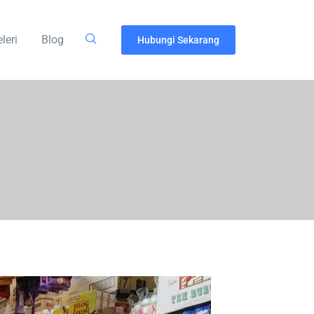
leri
Blog
Hubungi Sekarang