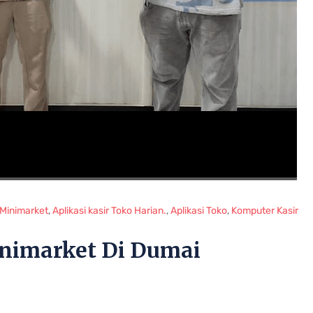
r Minimarket
,
Aplikasi kasir Toko Harian.
,
Aplikasi Toko
,
Komputer Kasir
Minimarket Di Dumai