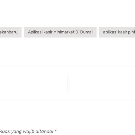
 pekanbaru
Aplikasi kasir Minimarket Di Dumai
aplikasi kasir pin
Ruas yang wajib ditandai
*